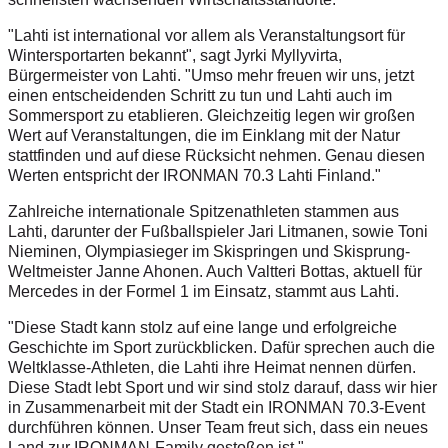
"Lahti ist international vor allem als Veranstaltungsort für
Wintersportarten bekannt", sagt Jyrki Myllyvirta,
Bürgermeister von Lahti. "Umso mehr freuen wir uns, jetzt
einen entscheidenden Schritt zu tun und Lahti auch im
Sommersport zu etablieren. Gleichzeitig legen wir großen
Wert auf Veranstaltungen, die im Einklang mit der Natur
stattfinden und auf diese Rücksicht nehmen. Genau diesen
Werten entspricht der IRONMAN 70.3 Lahti Finland."
Zahlreiche internationale Spitzenathleten stammen aus
Lahti, darunter der Fußballspieler Jari Litmanen, sowie Toni
Nieminen, Olympiasieger im Skispringen und Skisprung-
Weltmeister Janne Ahonen. Auch Valtteri Bottas, aktuell für
Mercedes in der Formel 1 im Einsatz, stammt aus Lahti.
"Diese Stadt kann stolz auf eine lange und erfolgreiche
Geschichte im Sport zurückblicken. Dafür sprechen auch die
Weltklasse-Athleten, die Lahti ihre Heimat nennen dürfen.
Diese Stadt lebt Sport und wir sind stolz darauf, dass wir hier
in Zusammenarbeit mit der Stadt ein IRONMAN 70.3-Event
durchführen können. Unser Team freut sich, dass ein neues
Land zur IRONMAN-Family gestoßen ist."