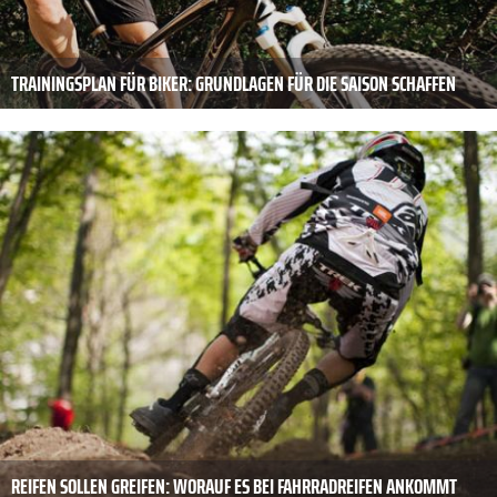
TRAININGSPLAN FÜR BIKER: GRUNDLAGEN FÜR DIE SAISON SCHAFFEN
REIFEN SOLLEN GREIFEN: WORAUF ES BEI FAHRRADREIFEN ANKOMMT