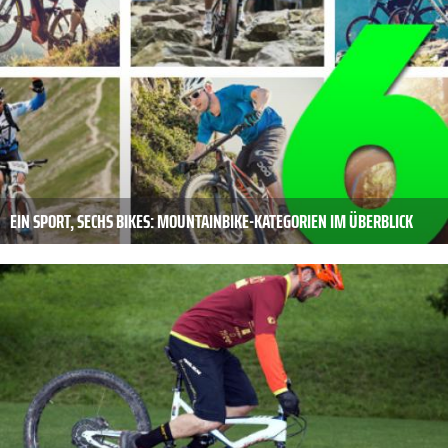
EIN SPORT, SECHS BIKES: MOUNTAINBIKE-KATEGORIEN IM ÜBERBLICK