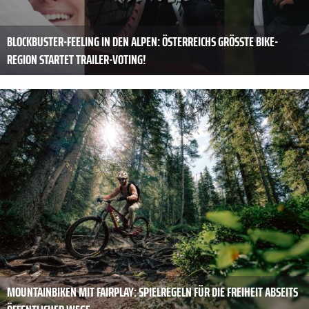
BLOCKBUSTER-FEELING IN DEN ALPEN: ÖSTERREICHS GRÖSSTE BIKE-R
EGION STARTET TRAILER-VOTING!
MOUNTAINBIKEN MIT FAIRPLAY: SPIELREGELN FÜR DIE FREIHEIT ABSEITS