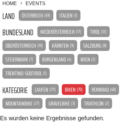
HOME
EVENTS
LAND
ÖSTERREICH
ITALIEN
(69)
(1)
BUNDESLAND
NIEDERÖSTERREICH
TIROL
(17)
(12)
OBERÖSTERREICH
KÄRNTEN
SALZBURG
(10)
(9)
(8)
STEIERMARK
BURGENLAND
WIEN
(7)
(4)
(2)
TRENTINO-SÜDTIROL
(1)
KATEGORIE
LAUFEN
BIKEN
RENNRAD
(171)
(70)
(40)
MOUNTAINBIKE
GRAVELBIKE
TRIATHLON
(27)
(3)
(2)
Es wurden keine Ergebnisse gefunden.