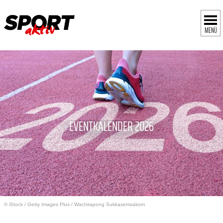
MENÜ
EVENTKALENDER 2026
© iStock
/
Getty Images Plus / Wachirapong Sukkasemsakorn