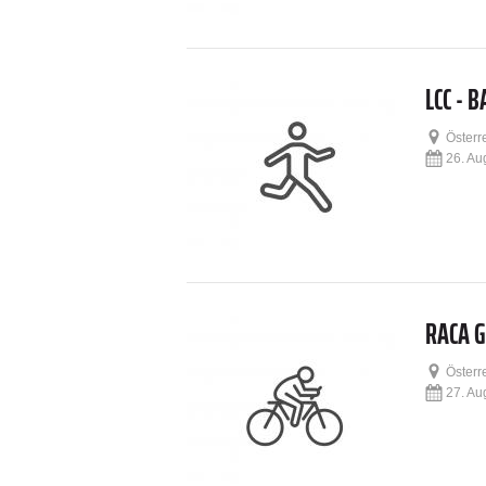
LCC - 
Österr
26. Au
RACA 
Österr
27. Au