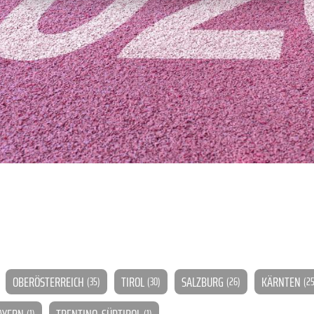
OBERÖSTERREICH
TIROL
SALZBURG
KÄRNTEN
(35)
(30)
(26)
(25
AYERN
TRENTINO-SÜDTIROL
(1)
(1)