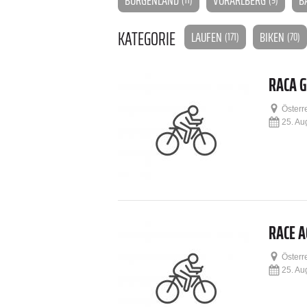
KATEGORIE
LAUFEN
BIKEN
(171)
(70)
RACA 
Österr
25. Au
RACE A
Österr
25. Au