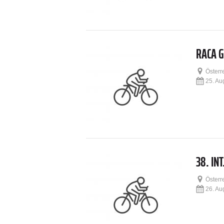
RACA 
Österr
25. Au
38. IN
Österr
26. Au