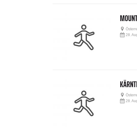
MOUNTA
Österr
28. Au
KÄRNT
Österr
28. Au