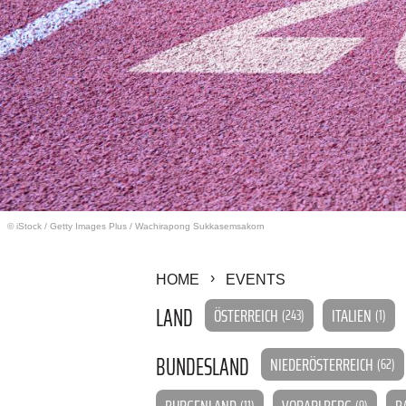
© iStock
/
Getty Images Plus / Wachirapong Sukkasemsakorn
HOME
EVENTS
LAND
ÖSTERREICH
ITALIEN
(243)
(1)
BUNDESLAND
NIEDERÖSTERREICH
(62)
BURGENLAND
VORARLBERG
B
(11)
(9)