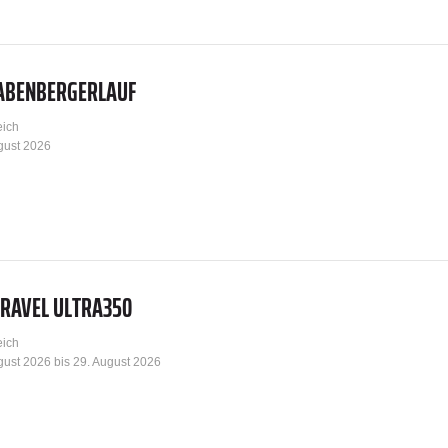
BABENBERGERLAUF
eich
gust 2026
GRAVEL ULTRA350
eich
gust 2026 bis 29. August 2026