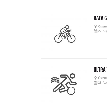
RACA 
Österr
27. Au
ULTRA 
Österr
28. Au