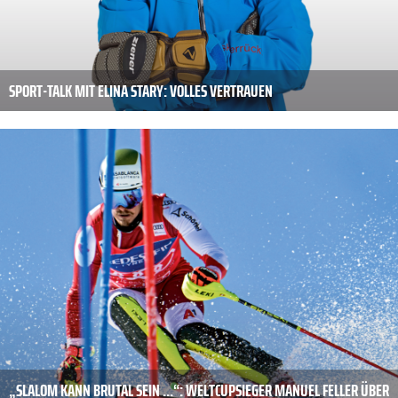
SPORT-TALK MIT ELINA STARY: VOLLES VERTRAUEN
„SLALOM KANN BRUTAL SEIN ...“: WELTCUPSIEGER MANUEL FELLER ÜBER