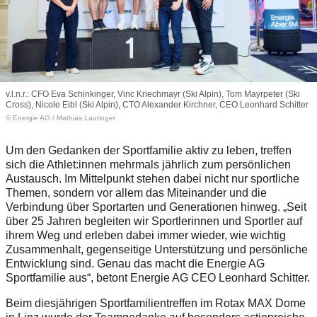
v.l.n.r.: CFO Eva Schinkinger, Vinc Kriechmayr (Ski Alpin), Tom Mayrpeter (Ski
Cross), Nicole Eibl (Ski Alpin), CTO Alexander Kirchner, CEO Leonhard Schitter
© Energie AG / Mathias Lauringer
Um den Gedanken der Sportfamilie aktiv zu leben, treffen
sich die Athlet:innen mehrmals jährlich zum persönlichen
Austausch. Im Mittelpunkt stehen dabei nicht nur sportliche
Themen, sondern vor allem das Miteinander und die
Verbindung über Sportarten und Generationen hinweg. „Seit
über 25 Jahren begleiten wir Sportlerinnen und Sportler auf
ihrem Weg und erleben dabei immer wieder, wie wichtig
Zusammenhalt, gegenseitige Unterstützung und persönliche
Entwicklung sind. Genau das macht die Energie AG
Sportfamilie aus“, betont Energie AG CEO Leonhard Schitter.
Beim diesjährigen Sportfamilientreffen im Rotax MAX Dome