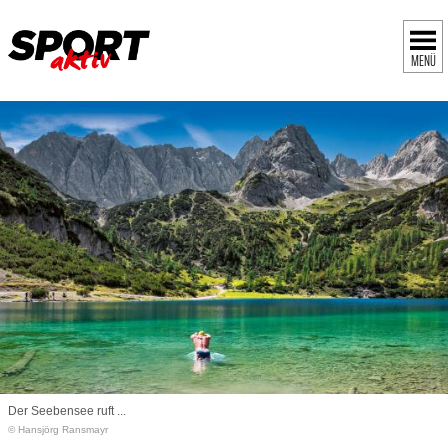
MENÜ
Der Seebensee ruft ...
© Hansjörg Ransmayr