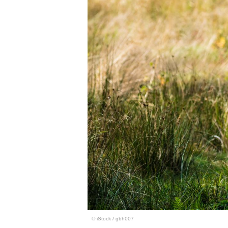
© iStock
/
gbh007