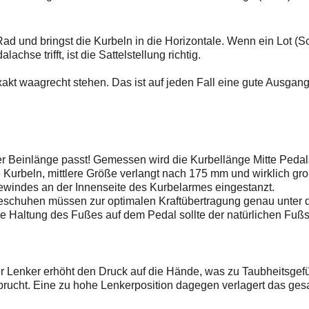
Rad und bringst die Kurbeln in die Horizontale.­ Wenn ein Lot (S
chse trifft, ist die Sattelstellung richtig.
exakt waagrecht stehen. Das ist auf jeden Fall eine gute Ausgang
er Beinlänge passt! Gemessen wird die Kurbellänge Mitte Pedal
Kurbeln, mittlere Größe verlangt nach 175 mm und wirklich gro
ewindes an der Innenseite des Kurbelarmes eingestanzt.
ikeschuhen müssen zur optimalen Kraft­übertragung genau unte
e Haltung des Fußes auf dem Pedal sollte der natürlichen Fußs
lter Lenker erhöht den Druck auf die Hände, was zu Taubheitsgef
ucht. Eine zu hohe Lenkerposition dagegen verlagert das gesa