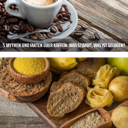
5 MYTHEN UND FAKTEN ÜBER KOFFEIN: WAS STIMMT, WAS IST GELOGEN?