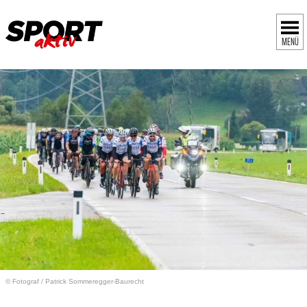
MENÜ
© Fotograf
/
Patrick Sommeregger-Baurecht