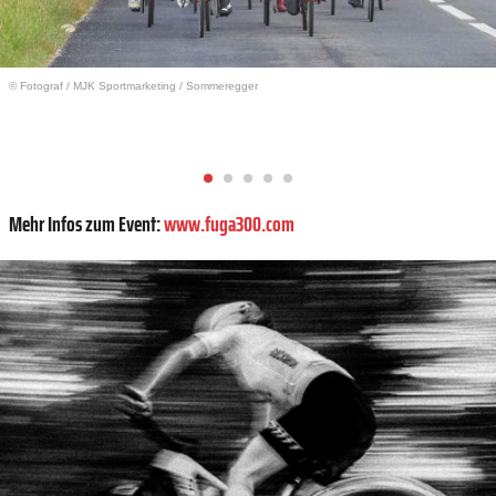
© Fotograf
/
MJK Sportmarketing / Sommeregger
Mehr Infos zum Event:
www.fuga300.com