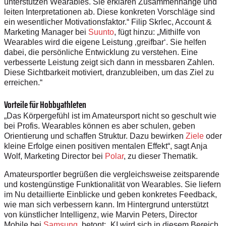
unterstützen Wearables. Sie erklären Zusammenhänge und
leiten Interpretationen ab. Diese konkreten Vorschläge sind
ein wesentlicher Motivationsfaktor.“ Filip Skrlec, Account &
Marketing Manager bei
Suunto
, fügt hinzu: „Mithilfe von
Wearables wird die eigene Leistung ‚greifbar‘. Sie helfen
dabei, die persönliche Entwicklung zu verstehen. Eine
verbesserte Leistung zeigt sich dann in messbaren Zahlen.
Diese Sichtbarkeit motiviert, dranzubleiben, um das Ziel zu
erreichen.“
Vorteile für Hobbyathleten
„Das Körpergefühl ist im Amateursport nicht so geschult wie
bei Profis. Wearables können es aber schulen, geben
Orientierung und schaffen Struktur. Dazu bewirken
Ziele
oder
kleine Erfolge einen positiven mentalen Effekt“, sagt Anja
Wolf, Marketing Director bei
Polar
, zu dieser Thematik.
Amateursportler begrüßen die vergleichsweise zeitsparende
und kostengünstige Funktionalität von Wearables. Sie liefern
im Nu detaillierte Einblicke und geben konkretes Feedback,
wie man sich verbessern kann. Im Hintergrund unterstützt
von künstlicher Intelligenz, wie Marvin Peters, Director
Mobile bei
Samsung
, betont: „KI wird sich in diesem Bereich