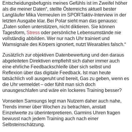
Entscheidungsbefugnis meines Gefühls ist im Zweifel höher
als die meiner Daten“, stellte Österreichs aktuell bester
Langläufer Mika Vermeulen im SPORTaktiv-Interview in der
letzten Ausgabe klar. Bei Polar sieht man das genauso:
„Daten sollen unterstützen, nicht diktieren. Sie können
Tagesform,
Stress
oder persönliche Lebensumstände nie
vollständig abbilden. Wer nur nach Uhr trainiert und
Warnsignale des Körpers ignoriert, nutzt Wearables falsch.“
Zusätzlich zur objektiven Datenbewertung und den daraus
abgeleiteten Direktiven empfiehlt sich daher immer auch
eine ehrliche Feedbackschleife über sich selbst und
Reflexion über das digitale Feedback. Ist man heute
tatsächlich voll ausgeruht und bereit, Gas zu geben, wenn es
die Uhr vermeldet – oder fühlt man sich doch
unausgeschlafen und wäre ein lockeres Training besser?
Vonseiten Samsungs legt man Nutzern daher auch nahe,
Trends immer über Wochen zu betrachten, anstatt
Einzelwerte zu überinterpretieren. Garmins Uhren fragen
bewusst nach jedem Training auch nach einer
Selbsteinschätzung.