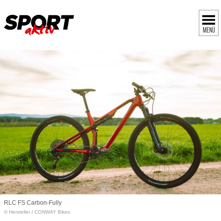
MENÜ
RLC FS Carbon-Fully
© Hersteller
/
CONWAY Bikes