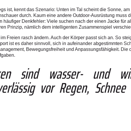
s ist, kennt das Szenario: Unten im Tal scheint die Sonne, am Gi
enschauer durch. Kaum eine andere Outdoor-Ausrüstung muss des
ein häufiger Denkfehler: Viele suchen nach der einen Jacke für a
ren Prinzip, nämlich dem intelligenten Zusammenspiel verschie
m Freien rasch ändern. Auch der Körper passt sich an. So stei
rt ist es daher sinnvoll, sich in aufeinander abgestimmten Schi
agement, Bewegungsfreiheit und Anpassungsfähigkeit. Die dre
fgaben.
acken sind wasser- und wi
verlässig vor Regen, Schnee