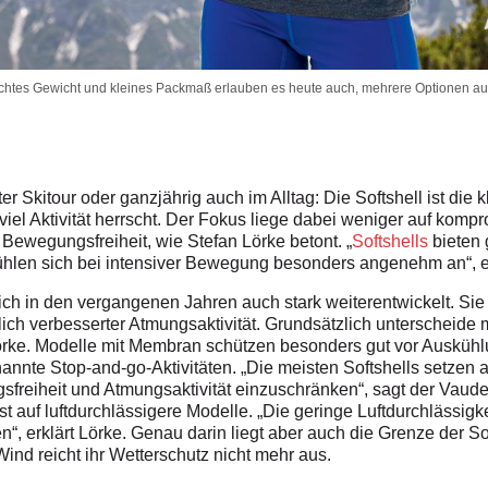
htes Gewicht und kleines Packmaß erlauben es heute auch, mehrere Optionen au
er Skitour oder ganzjährig auch im Alltag: Die Softshell ist di
wo viel Aktivität herrscht. Der Fokus liege dabei weniger auf ko
 Bewegungsfreiheit, wie Stefan Lörke betont. „
Softshells
bieten 
hlen sich bei intensiver Bewegung besonders angenehm an“, e
ich in den vergangenen Jahren auch stark weiterentwickelt. Si
eutlich verbesserter Atmungsaktivität. Grundsätzlich unterschei
örke. Modelle mit Membran schützen besonders gut vor Auskühlu
nte Stop-and-go-Aktivitäten. „Die meisten Softshells setzen 
freiheit und Atmungsaktivität einzuschränken“, sagt der Vaud
st auf luftdurchlässigere Modelle. „Die geringe Luftdurchlässigke
n“, erklärt Lörke. Genau darin liegt aber auch die Grenze der S
nd reicht ihr Wetterschutz nicht mehr aus.