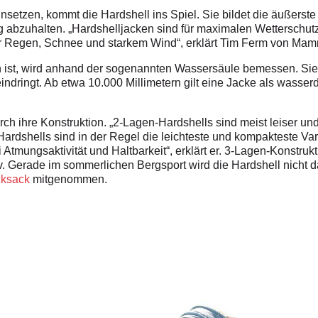
etzen, kommt die Hardshell ins Spiel. Sie bildet die äußerste 
 abzuhalten. „Hardshelljacken sind für maximalen Wetterschutz
or Regen, Schnee und starkem Wind“, erklärt Tim Ferm von Mam
h ist, wird anhand der sogenannten Wassersäule bemessen. Si
eindringt. Ab etwa 10.000 Millimetern gilt eine Jacke als wasser
ch ihre Konstruktion. „2-Lagen-Hardshells sind meist leiser und 
ardshells sind in der Regel die leichteste und kompakteste Var
Atmungsaktivität und Haltbarkeit“, erklärt er. 3-Lagen-Konstruk
iv. Gerade im sommerlichen Bergsport wird die Hardshell nicht 
ksack
mitgenommen.