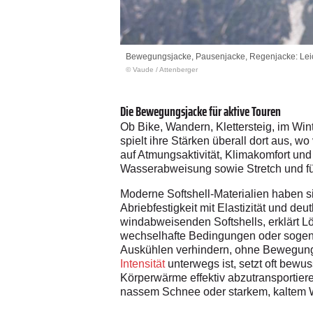
Bewegungsjacke, Pausenjacke, Regenjacke: Leic
© Vaude / Attenberger
Die Bewegungsjacke für aktive Touren
Ob Bike, Wandern, Klettersteig, im Wint
spielt ihre Stärken überall dort aus, 
auf Atmungsaktivität, Klimakomfort und
Wasserabweisung sowie Stretch und fü
Moderne Softshell-Materialien haben s
Abriebfestigkeit mit Elastizität und d
windabweisenden Softshells, erklärt L
wechselhafte Bedingungen oder sogenan
Auskühlen verhindern, ohne Bewegungs
Intensität
unterwegs ist, setzt oft bewus
Körperwärme effektiv abzutransportiere
nassem Schnee oder starkem, kaltem Wi