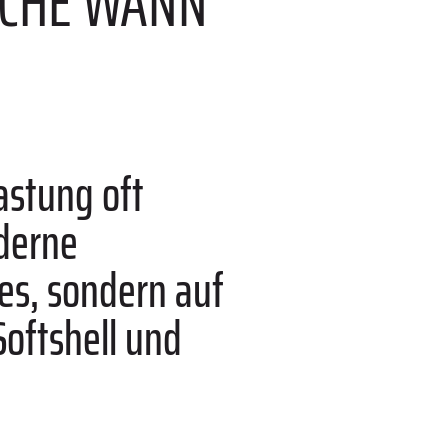
LCHE WANN
astung oft
oderne
les, sondern auf
oftshell und