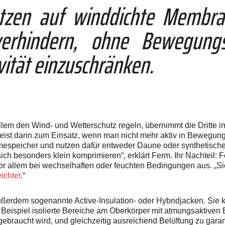
setzen auf winddichte Membra
erhindern, ohne Bewegungs
ität einzuschränken.
llem den Wind- und Wetterschutz regeln, übernimmt die Dritte
ist dann zum Einsatz, wenn man nicht mehr aktiv in Bewegung 
mespeicher und nutzen dafür entweder Daune oder synthetische 
ch besonders klein komprimieren“, erklärt Ferm. Ihr Nachteil: F
vor allem bei wechselhaften oder feuchten Bedingungen aus. „Si
eichter
.“
ußerdem sogenannte Active-­Insulation- oder Hybridjacken. Sie 
 Beispiel isolierte Bereiche am Oberkörper mit atmungsaktiven
s gebraucht wird, und gleichzeitig ausreichend Belüftung zu ga