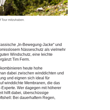
f Tour mitzuhaben.
e klassische „In-Bewegung-Jacke“ und
mpromisslosem Nässeschutz als vielmehr
guten Windschutz, eine leichte
rgänzt Tim Ferm.
e kombinieren heute hohe
de man dabei zwischen winddichten und
ng und eignen sich ideal für
auf winddichte Membranen, die das
e-Experte. Wer dagegen mit höherer
it hilft dabei, überschüssige
oftshell: Bei dauerhaftem Regen,