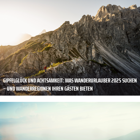
GIPFELGLÜCK UND ACHTSAMKEIT: WAS WANDERURLAUBER 2025 SUCHEN
– UND WANDERREGIONEN IHREN GÄSTEN BIETEN