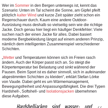
Wer im
Sommer
in den Bergen unterwegs ist, kennt das
Szenario: Unten im Tal scheint die Sonne, am Gipfel pfeift
plötzlich
kalter Wind
und kurze Zeit später zieht schon ein
Regenschauer durch. Kaum eine andere Outdoor-
Ausrüstung muss deshalb so vielseitig sein wie die richtige
Jacke. Doch genau hier liegt ein häufiger Denkfehler: Viele
suchen nach der einen Jacke für alles. Dabei basiert
moderne Bergbekleidung längst auf einem anderen Prinzip,
nämlich dem intelligenten Zusammenspiel verschiedener
Schichten.
„
Wetter
und Temperaturen können sich im Freien rasch
ändern. Auch der Körper passt sich an. So steigt die
Körpertemperatur bei Belastung und sinkt während der
Pausen. Beim Sport ist es daher sinnvoll, sich in aufeinander
abgestimmten Schichten zu kleiden“, erklärt Stefan Lörke
von Vaude. Dabei geht es um Wärmemanagement,
Bewegungsfreiheit und Anpassungsfähigkeit. Die drei Typen
Hardshell-, Softshell- und
Isolationsjacken
übernehmen
diese Aufgaben.
Hardshelljacken sind wasser- und