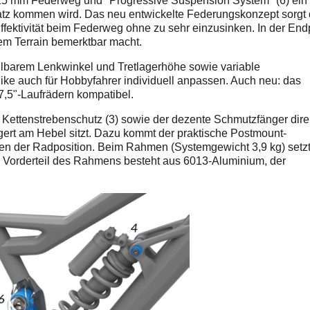
t 215 mm Federweg und "Progressive Suspension System" (6) ein
tz kommen wird. Das neu entwickelte Federungskonzept sorgt
fektivität beim Federweg ohne zu sehr einzusinken. In der End
em Terrain bemerktbar macht.
ellbarem Lenkwinkel und Tretlagerhöhe sowie variable
Bike auch für Hobbyfahrer individuell anpassen. Auch neu: das
27,5"-Laufrädern kompatibel.
te Kettenstrebenschutz (3) sowie der dezente Schmutzfänger dire
gert am Hebel sitzt. Dazu kommt der praktische Postmount-
sen der Radposition. Beim Rahmen (Systemgewicht 3,9 kg) setz
r Vorderteil des Rahmens besteht aus 6013-Aluminium, der