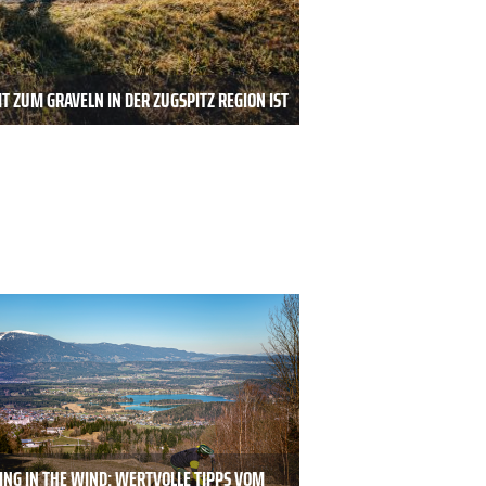
T ZUM GRAVELN IN DER ZUGSPITZ REGION IST
ING IN THE WIND: WERTVOLLE TIPPS VOM