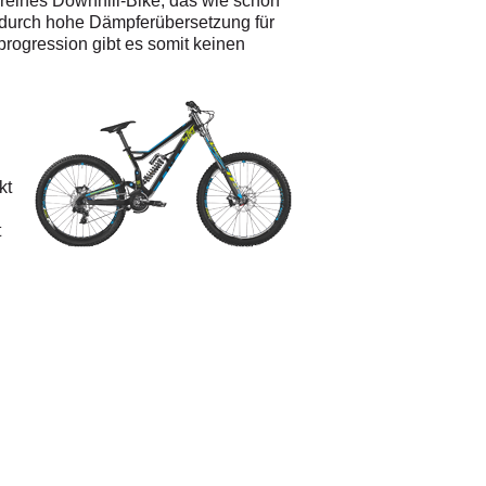
 reines Downhill-Bike, das wie schon
 durch hohe Dämpferübersetzung für
progression gibt es somit keinen
kt
t