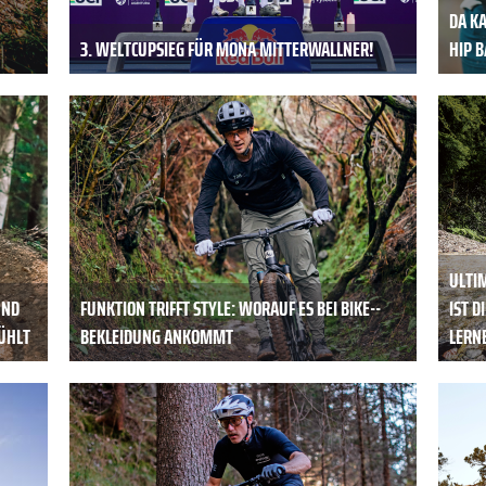
DA KA
3. WELTCUPSIEG FÜR MONA MITTERWALLNER!
HIP B
ULTIM
UND
FUNKTION TRIFFT STYLE: ­WORAUF ES BEI BIKE-­
IST D
ÜHLT
BEKLEIDUNG ANKOMMT
LERN