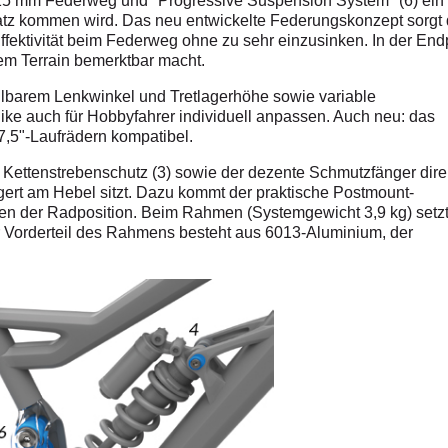
t 215 mm Federweg und "Progressive Suspension System" (6) ein
tz kommen wird. Das neu entwickelte Federungskonzept sorgt
fektivität beim Federweg ohne zu sehr einzusinken. In der End
em Terrain bemerktbar macht.
ellbarem Lenkwinkel und Tretlagerhöhe sowie variable
Bike auch für Hobbyfahrer individuell anpassen. Auch neu: das
27,5"-Laufrädern kompatibel.
te Kettenstrebenschutz (3) sowie der dezente Schmutzfänger dire
gert am Hebel sitzt. Dazu kommt der praktische Postmount-
sen der Radposition. Beim Rahmen (Systemgewicht 3,9 kg) setz
r Vorderteil des Rahmens besteht aus 6013-Aluminium, der