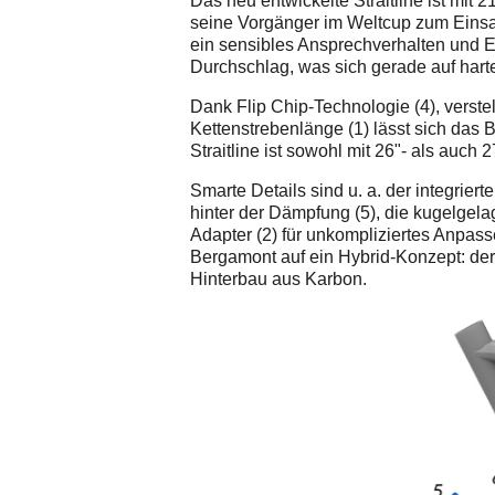
Das neu entwickelte Straitline ist mi
seine Vorgänger im Weltcup zum Einsa
ein sensibles Ansprechverhalten und Ef
Durchschlag, was sich gerade auf hart
Dank Flip Chip-Technologie (4), verst
Kettenstrebenlänge (1) lässt sich das 
Straitline ist sowohl mit 26"- als auch 
Smarte Details sind u. a. der integrier
hinter der Dämpfung (5), die kugelgela
Adapter (2) für unkompliziertes Anpas
Bergamont auf ein Hybrid-Konzept: de
Hinterbau aus Karbon.