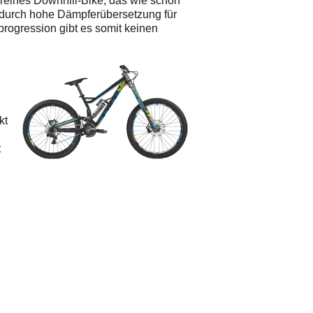
 reines Downhill-Bike, das wie schon
 durch hohe Dämpferübersetzung für
progression gibt es somit keinen
kt
t