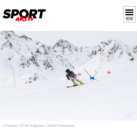
MENÜ
© Fotograf
/
KTVB Hofgastein / Marktl Photography