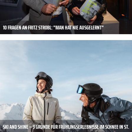
10 FRAGEN AN FRITZ STROBL: "MAN HAT NIE AUSGELERNT"
SKI AND SHINE – 3 GRÜNDE FÜR FRÜHLINGSERLEBNISSE IM SCHNEE IN ST.