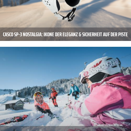
CASCO SP-3 NOSTALGIA: IKONE DER ELEGANZ & SICHERHEIT AUF DER PISTE