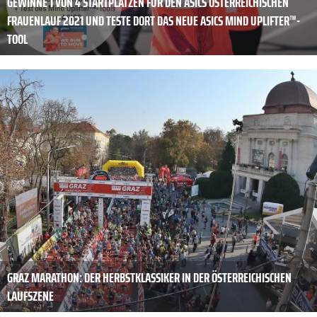
GEWINNE 1 VON 4 STARTPLÄTZEN FÜR DEN ASICS ÖSTERREICHISCHEN
FRAUENLAUF 2021 UND TESTE DORT DAS NEUE ASICS MIND UPLIFTER™-
TOOL
GRAZ MARATHON: DER HERBSTKLASSIKER IN DER ÖSTERREICHISCHEN
LAUFSZENE