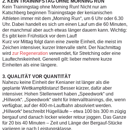
2. KEIN TRAININFSTAG OHNE MORNING RUN
Kein Trainingstag ohne ­Morning Run! Nicht nur am
Katschberg beginnen Trainingstage der kenianischen
Athleten immer mit dem „Morning Run“, um 6 Uhr oder 6.30
Uhr. Dabei handelt es sich um einen Lauf um die 60 Minuten,
der manchmal aber auch etwas länger dauern kann. Wichtig:
Es gibt kein Frühstück vor dem Lauf!
Kurz vor Mittag folgt dann eine zweite Einheit, die meist im
Zeichen intensiver, kurzer Intervalle steht. Der Nachmittag
wird
zur Regeneration
verwendet, für Stretching oder eine
Lauftechnikeinheit. Generell gilt: lieber mehrere kurze
Einheiten als eine längere.
3. QUALITÄT VOR QUANTITÄT
Nahezu keine Einheit der Kenianer ist länger als die
geplante Wettkampfdistanz! Besser kürzer, dafür aber
intensiver. Hohen Stellenwert haben „Speedwork“ und
„Hillwork“. „Speedwork“ steht für Intervalltrainings, die, wenn
verfügbar, auf der 400-m-Laufbahn absolviert werden.
„Hillwork“ beschreibt Hügelläufe – etwa 100 bis 300 m zügig
bergauf und danach locker wieder retour joggen. Das Ganze
für 20 bis 40 Minuten – Zeit und Länge der Bergauf-Stücke
variieren je nach Leistungsklasse.