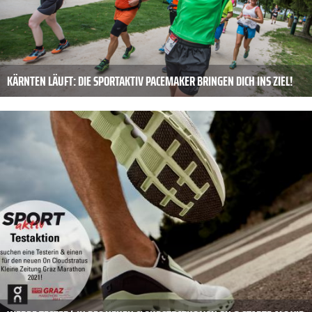
KÄRNTEN LÄUFT: DIE SPORTAKTIV PACEMAKER BRINGEN DICH INS ZIEL!