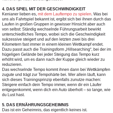
4. DAS SPIEL MIT DER GESCHWINDIGKEIT
Kenianer lieben es,
mit dem Lauftempo­ zu spielen
. Was bei
uns als Fahrtspiel bekannt ist, ergibt sich bei ihnen durch das
Laufen in großen Gruppen in gewisser Hinsicht aber auch
von selbst: Ständig wechselnde Führungsarbeit bewirkt
unterschiedliches Tempo, wobei sich die Geschwindigkeit
sukzessive steigert und auf den letzten zwei bis drei
Kilometern fast immer in einem kleinen Wettkampf endet.
Dazu passt auch die Trainingsform „Hill­searching“, bei der im
hügeligen Gelände bei jeder Steigung das Tempo kurz
erhöht wird, um es dann nach der Kuppe gleich wieder zu
reduzieren.
Das wechselnde Tempo kommt ihnen dann bei Wettkämpfen
zugute und trägt zur Tempohärte bei. Wer allein läuft, kann
sich dieses Trainingsprinzip ebenfalls zunutze machen:
Steigere einfach dein Tempo immer, wenn dir ein Läufer
entgegenkommt, wenn dich ein Auto überholt – so lange, wie
du Lust hast.
5. DAS ERNÄHRUNGSGEHEIMNIS
Das ist ein Geheimnis, das eigentlich keines ist.