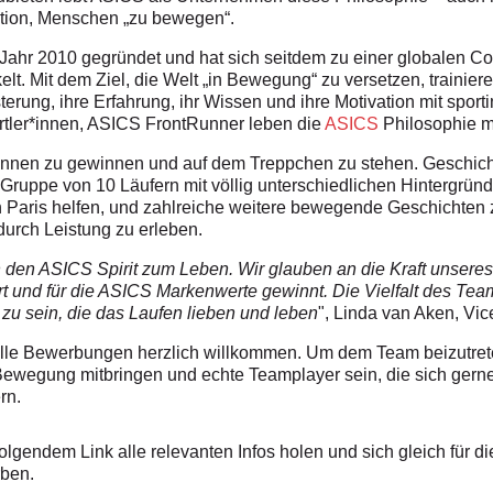
ation, Menschen „zu bewegen“.
hr 2010 gegründet und hat sich seitdem zu einer globalen Co
t. Mit dem Ziel, die Welt „in Bewegung“ zu versetzen, trainier
erung, ihre Erfahrung, ihr Wissen und ihre Motivation mit sport
ortler*innen, ASICS FrontRunner leben die
ASICS
Philosophie m
nnen zu gewinnen und auf dem Treppchen zu stehen. Geschichte
e Gruppe von 10 Läufern mit völlig unterschiedlichen Hintergrün
Paris helfen, und zahlreiche weitere bewegende Geschichten z
durch Leistung zu erleben.
en ASICS Spirit zum Leben. Wir glauben an die Kraft unseres 
t und für die ASICS Markenwerte gewinnt. Die Vielfalt des Tea
e zu sein, die das Laufen lieben und leben
", Linda van Aken, Vi
lle Bewerbungen herzlich willkommen. Um dem Team beizutrete
Bewegung mitbringen und echte Teamplayer sein, die sich gern
rn.
 folgendem Link alle relevanten Infos holen und
sich gleich für di
ben.