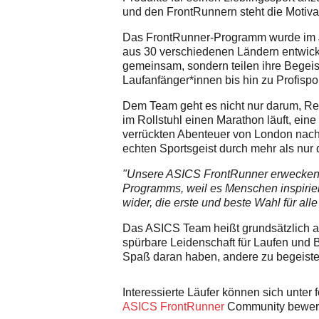
und den FrontRunnern steht die Motiv
Das FrontRunner-Programm wurde im Ja
aus 30 verschiedenen Ländern entwickel
gemeinsam, sondern teilen ihre Begeist
Laufanfänger*innen bis hin zu Profisp
Dem Team geht es nicht nur darum, Re
im Rollstuhl einen Marathon läuft, ein
verrückten Abenteuer von London nach 
echten Sportsgeist durch mehr als nur 
"Unsere ASICS FrontRunner erwecken d
Programms, weil es Menschen inspirier
wider, die erste und beste Wahl für all
Das ASICS Team heißt grundsätzlich a
spürbare Leidenschaft für Laufen und 
Spaß daran haben, andere zu begeiste
Interessierte Läufer können sich unter
ASICS FrontRunner
Community bewer