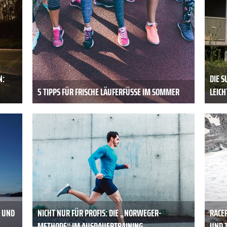
N:
DIE S
5 TIPPS FÜR FRISCHE LÄUFERFÜSSE IM SOMMER
LEIC
- UND
NICHT NUR FÜR PROFIS: DIE „NORWEGER-
RACE
METHODE“ IM AUSDAUERTRAINING
UND 