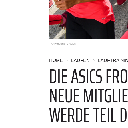
© Hersteller
/
Asics
HOME
LAUFEN
LAUFTRAINI
DIE ASICS F
NEUE MITGLIE
WERDE TEIL 