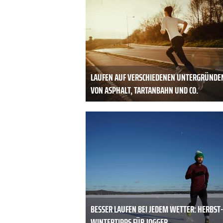
LAUFEN AUF VERSCHIEDENEN UNTERGRÜNDE
VON ASPHALT, TARTANBAHN UND CO.
BESSER LAUFEN BEI JEDEM WETTER: HERBST
WINTERTIPPS FÜR JOGGER