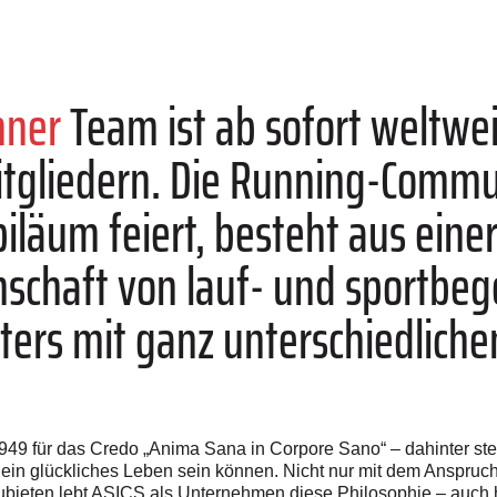
nner
Team ist ab sofort weltwei
tgliedern. Die Running-Commun
biläum feiert, besteht aus eine
nschaft von lauf- und sportbeg
ers mit ganz unterschiedliche
949 für das Credo „Anima Sana in Corpore Sano“ – dahinter ste
ein glückliches Leben sein können. Nicht nur mit dem Anspruc
zubieten lebt ASICS als Unternehmen diese Philosophie – auch 