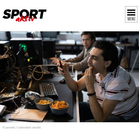
MENÜ
© pexels / cottonbro studio