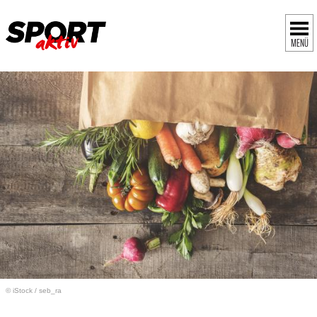
MENÜ
© iStock
/
seb_ra