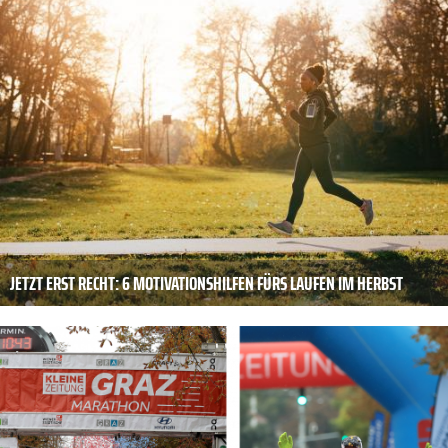
JETZT ERST RECHT: 6 MOTIVATIONSHILFEN FÜRS LAUFEN IM HERBST