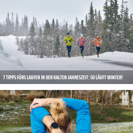
7 TIPPS FÜRS LAUFEN IN DER KALTEN JAHRESZEIT: SO LÄUFT WINTER!