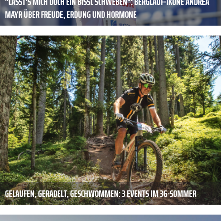
"LASST'S MICH DOCH EIN BISSL SCHWEBEN": BERGLAUF-IKONE ANDREA
MAYR ÜBER FREUDE, ERDUNG UND HORMONE
GELAUFEN, GERADELT, GESCHWOMMEN: 3 EVENTS IM 3G-SOMMER