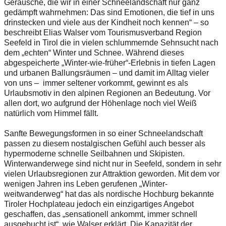
Geräusche, die wir in einer Schneelandschaft nur ganz
gedämpft wahrnehmen: Das sind Emotionen, die tief in uns
drinstecken und viele aus der Kindheit noch kennen“ – so
beschreibt Elias Walser vom Tourismusverband Region
Seefeld in Tirol die in vielen schlummernde Sehnsucht nach
dem „echten“ Winter und Schnee. Während dieses
abgespeicherte „Winter-wie-früher“-Erlebnis in tiefen Lagen
und urbanen Ballungsräumen – und damit im Alltag vieler
von uns – immer seltener vorkommt, gewinnt es als
Urlaubsmotiv in den alpinen Regionen an Bedeutung. Vor
allen dort, wo aufgrund der Höhenlage noch viel Weiß
natürlich vom Himmel fällt.
Sanfte Bewegungsformen in so einer Schneelandschaft
passen zu diesem nostalgischen Gefühl auch besser als
hypermoderne schnelle Seilbahnen und Skipisten.
Winterwanderwege sind nicht nur in Seefeld, sondern in sehr
vielen Urlaubsregionen zur Attraktion geworden. Mit dem vor
wenigen Jahren ins Leben gerufenen „Winter-
weitwanderweg“ hat das als nordische Hochburg bekannte
Tiroler Hochplateau jedoch ein einzigartiges Angebot
geschaffen, das „sensationell ankommt, immer schnell
ausgebucht ist“, wie Walser erklärt. Die Kapazität der