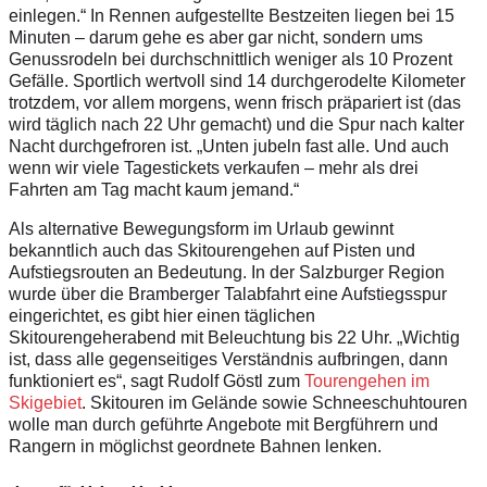
einlegen.“ In Rennen aufgestellte Bestzeiten liegen bei 15
Minuten – darum gehe es aber gar nicht, sondern ums
Genussrodeln bei durchschnittlich weniger als 10 Prozent
Gefälle. Sportlich wertvoll sind 14 durchgerodelte Kilometer
trotzdem, vor allem morgens, wenn frisch präpariert ist (das
wird täglich nach 22 Uhr gemacht) und die Spur nach kalter
Nacht durchgefroren ist. „Unten jubeln fast alle. Und auch
wenn wir viele Tagestickets verkaufen – mehr als drei
Fahrten am Tag macht kaum jemand.“
Als alternative Bewegungsform im Urlaub gewinnt
bekanntlich auch das Skitourengehen auf Pisten und
Aufstiegsrouten an Bedeutung. In der Salzburger Region
wurde über die Bramberger Talabfahrt eine Aufstiegsspur
eingerichtet, es gibt hier einen täglichen
Skitourengeherabend mit Beleuchtung bis 22 Uhr. „Wichtig
ist, dass alle gegenseitiges Verständnis aufbringen, dann
funktioniert es“, sagt Rudolf Göstl zum
Tourengehen im
Skigebiet
. Skitouren im Gelände sowie Schneeschuhtouren
wolle man durch geführte Angebote mit Bergführern und
Rangern in möglichst geordnete Bahnen lenken.