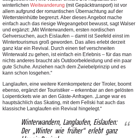
winterlichen
Weitwanderung
(mit Gepäck­transport) ist vor
allem aufgrund der romantischen Übernachtung auf der
Wettersteinhütte begrenzt. Aber dieses Angebot mache
einfach auch das riesige Wegeangebot bewusst, sagt Walser
und ergänzt: „Mit Winterwandern, ersten nordischen
Gehversuchen, auch Eislaufen – damit ist Seefeld einst im
Wintertourismus groß geworden. Das alles erlebt derzeit
ganz klar ein Revival. Durch einen tief verschneiten
Winterwald zu gehen, ist einfach ein Erlebnis – für das man
nichts anderes braucht als Outdoorbekleidung und ein paar
gute Schuhe. Anziehen nach dem Zwiebelprinzip und es
kann schon losgehen.“
Langlaufen, eine weitere Kernkompetenz der Tiroler, boomt
ebenso, ergänzt der Touristiker – erkennbar an den gelösten
Loipentickets wie an den Gäste-Anfragen. „Lange war es
hauptsächlich das Skating, mit dem Fellski hat auch das
klassische Langlaufen ein Revival hingelegt.“
Winterwandern, Langlaufen, Eislaufen:
Der „Winter wie früher“ erlebt ganz