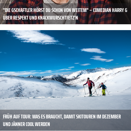
"DIE GSCHAFTLER HÖRST DU SCHON VON WEITEM" – COMEDIAN HARRY G
ÜBER RESPEKT UND KNACKWURSCHTFETZ'N
FRÜH AUF TOUR: WAS ES BRAUCHT, DAMIT SKITOUREN IM DEZEMBER
UND JÄNNER COOL WERDEN