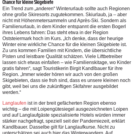
Chance für kleine Skigebiete
Ein Trend zum „anderen“ Winterurlaub sollte auch Regionen
ohne große Skiresorts zugutekommen. Skiurlaub, ja – aber
nicht mit Höhenmetersammeln und Après-Ski. Sondern als
Familienurlaub, in dem Kinder entspannt die ersten Bogerl
ihres Lebens fahren: Das steht etwa in der Region
Oststeiermark hoch im Kurs. „Ich denke, dass der heurige
Winter eine wirkliche Chance für die kleinen Skigebiete ist.
Zu uns kommen Familien mit Kindern, die übersichtliche
Pisten und leistbare Qualität schätzen. Viele Liftbetreiber
lassen sich etwas einfallen – wie Familienskitage, wo Kinder
gratis fahren“, sagt Touristikerin Birgit Kandlbauer für ihre
Region. „Immer wieder hören wir auch von den großen
Skigebieten, dass sie froh sind, dass es unsere kleinen noch
gibt, weil bei uns die zukünftigen Skifahrer ausgebildet
werden.“
Langlaufen
ist in der breit gefächerten Region ebenso
wichtig – die mit Loipengütesiegel ausgezeichneten Loipen
und auf Langlaufgäste spezialisierte Hotels würden immer
stärker nachgefragt, speziell seit der Pandemiezeit, erklärt
Kandlbauer. Dasselbe gilt für Langlaufkurse. Nicht zu
unterschätzen sei auch hier das Winterwandern. Auf