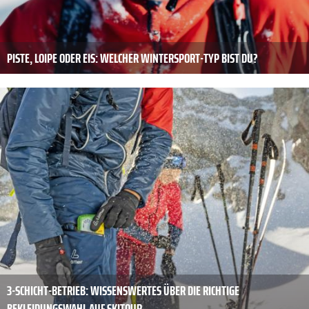
PISTE, LOIPE ODER EIS: WELCHER WINTERSPORT-TYP BIST DU?
3-SCHICHT-BETRIEB: WISSENSWERTES ÜBER DIE RICHTIGE
BEKLEIDUNGSWAHL AUF SKITOUR