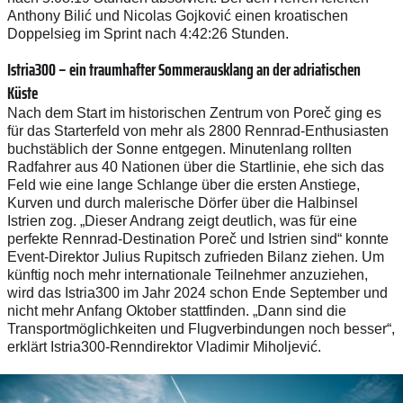
Anthony Bilić und Nicolas Gojković einen kroatischen
Doppelsieg im Sprint nach 4:42:26 Stunden.
Istria300 – ein traumhafter Sommerausklang an der adriatischen
Küste
Nach dem Start im historischen Zentrum von Poreč ging es
für das Starterfeld von mehr als 2800 Rennrad-Enthusiasten
buchstäblich der Sonne entgegen. Minutenlang rollten
Radfahrer aus 40 Nationen über die Startlinie, ehe sich das
Feld wie eine lange Schlange über die ersten Anstiege,
Kurven und durch malerische Dörfer über die Halbinsel
Istrien zog. „Dieser Andrang zeigt deutlich, was für eine
perfekte Rennrad-Destination Poreč und Istrien sind“ konnte
Event-Direktor Julius Rupitsch zufrieden Bilanz ziehen. Um
künftig noch mehr internationale Teilnehmer anzuziehen,
wird das Istria300 im Jahr 2024 schon Ende September und
nicht mehr Anfang Oktober stattfinden. „Dann sind die
Transportmöglichkeiten und Flugverbindungen noch besser“,
erklärt Istria300-Renndirektor Vladimir Miholjević.