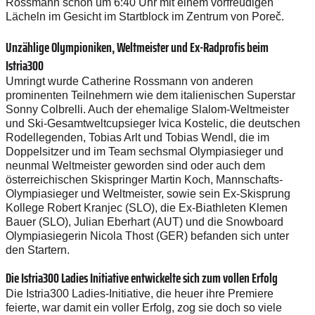
Rossmann schon um 6:40 Uhr mit einem vorfreudigen
Lächeln im Gesicht im Startblock im Zentrum von Poreč.
Unzählige Olympioniken, Weltmeister und Ex-Radprofis beim
Istria300
Umringt wurde Catherine Rossmann von anderen
prominenten Teilnehmern wie dem italienischen Superstar
Sonny Colbrelli. Auch der ehemalige Slalom-Weltmeister
und Ski-Gesamtweltcupsieger Ivica Kostelic, die deutschen
Rodellegenden, Tobias Arlt und Tobias Wendl, die im
Doppelsitzer und im Team sechsmal Olympiasieger und
neunmal Weltmeister geworden sind oder auch dem
österreichischen Skispringer Martin Koch, Mannschafts-
Olympiasieger und Weltmeister, sowie sein Ex-Skisprung
Kollege Robert Kranjec (SLO), die Ex-Biathleten Klemen
Bauer (SLO), Julian Eberhart (AUT) und die Snowboard
Olympiasiegerin Nicola Thost (GER) befanden sich unter
den Startern.
Die Istria300 Ladies Initiative entwickelte sich zum vollen Erfolg
Die Istria300 Ladies-Initiative, die heuer ihre Premiere
feierte, war damit ein voller Erfolg, zog sie doch so viele