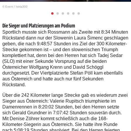
© Event
/
Istria300
Die Sieger und Platzierungen am Podium
Sportlich musste sich Rossmann als Zweite mit 8:34 Minuten
Rückstand dann nur der Slowenin Laura Šimenc geschlagen
geben, die nach 9:48:57 Stunden ins Ziel der 300 Kilometer-
Strecke gekommen ist – und den slowenischen Triumph
komplettiert hat, denn bei den Herren hat sich Tadej Sedar
(SLO) mit einer Sekunde Vorsprung auf die beiden
Österreicher Wolfgang Krenn und David Schöggl
durchgesetzt. Der Viertplatzierte Stefan Pöll kam ebenfalls
aus Österreich und hatte auch nur fünf Sekunden
Rückstand.
Über die 242 Kilometer lange Strecke gab es wiederum zwei
Sieger aus Österreich: Valerie Rupitsch triumphierte im
Damenrennen in 8:20:02 Stunden, bei den Herren setzte
sich Gerald Grundner in 7:07:42 Stunden souverän durch.
Mit Denise Zöhrer kommt schließlich auch die 168-
Kilometer-Siegerin aus Österreich. Sie hatte ihre Runde
nach 5:08:19 Stunden absolviert. Bei den Herren feierten