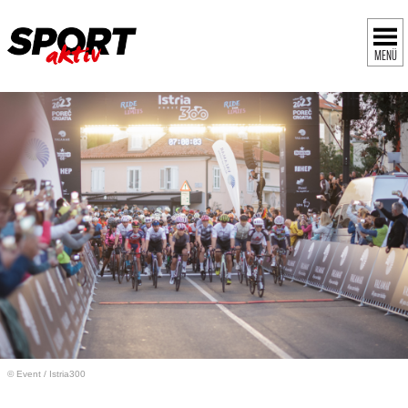
MENÜ
© Event
/
Istria300