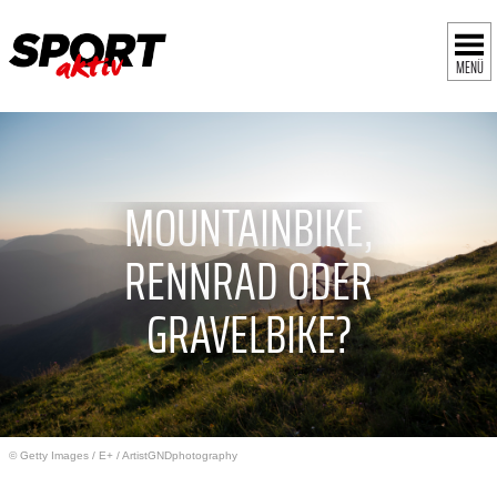
MENÜ
MOUNTAINBIKE,
RENNRAD ODER
GRAVELBIKE?
© Getty Images
/
E+ / ArtistGNDphotography