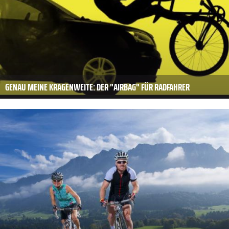
GENAU MEINE KRAGENWEITE: DER "AIRBAG" FÜR RADFAHRER