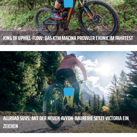
KING OF UPHILL-FLOW: DAS KTM MACINA PROWLER EXONIC IM FAHRTEST
ALLROAD SUVS: MIT DER NEUEN AVYON-BAUREIHE SETZT VICTORIA EIN
ZEICHEN