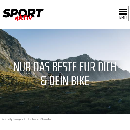
MENÜ
NUR DAS BESTE FÜR DICH
& DEIN BIKE
© Getty Images
/
E+ / AscentXmedia