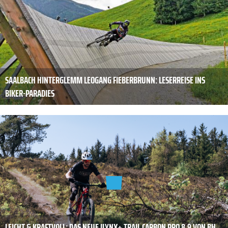
SAALBACH HINTERGLEMM LEOGANG FIEBERBRUNN: LESERREISE INS
BIKER-PARADIES
LEICHT & KRAFTVOLL: DAS NEUE ILYNX+ TRAIL CARBON PRO 8.9 VON BH