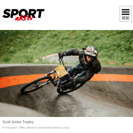
MENÜ
Scott Junior Trophy
© Fotograf
/
Miha Matavz (www.mihamatavz.com)