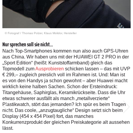
© Fotograf
/
Thomas Polzer, Klaus Molidor, Hersteller
Nur sprechen soll sie nicht...
Nach Top-Smartphones kommen nun also auch GPS-Uhren
aus China. Wir haben uns mit der HUAWEI GT 2 PRO in der
„Sport Edition“ (heißt: Kunststoffarmband) gleich das
Topmodell zum
Ausprobieren
schicken lassen – das mit UVP
€ 299,– zugleich preislich voll im Rahmen ist. Und: Man ist
es von den Handys ja schon gewohnt – aber Huawei macht
wirklich keine halben Sachen. Schon der Ersteindruck:
Titangehäuse, Saphirglas, Keramikrückseite. Dass die Uhr
etwas schwerer ausfällt als manch „metallverzierte“
Plastikwatch, stört das jemanden? Ich spür es beim Tragen
nicht. Das coole, „anzugtaugliche“ Design setzt sich beim
Display (454 x 454 Pixel) fort, das manches
Konkurrenzprodukt der gleichen Preiskategorie alt aussehen
lässt.