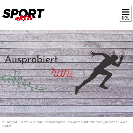
MENÜ
© Fotograf
/
Canva / Hintergrund: Marketplace Designers / Bild: mohamed_hassan / Flower:
Canva