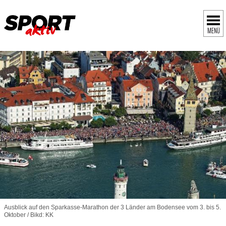
MENÜ
Ausblick auf den Sparkasse-Marathon der 3 Länder am Bodensee vom 3. bis 5.
Oktober / Bikd: KK