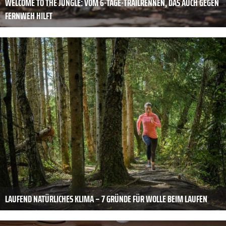
WELCOME TO THE JUNGLE: VOM 6-TAGE-TRAILRENNEN, DAS AUCH GEGEN
FERNWEH HILFT
LAUFEND NATÜRLICHES KLIMA – 7 GRÜNDE FÜR WOLLE BEIM LAUFEN