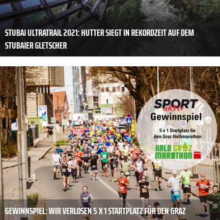
STUBAI ULTRATRAIL 2021: HUTTER SIEGT IN REKORDZEIT AUF DEM
STUBAIER GLETSCHER
GEWINNSPIEL: WIR VERLOSEN 5 X 1 STARTPLATZ FÜR DEN GRAZ