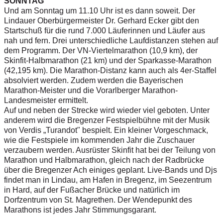
SONNTAG
Und am Sonntag um 11.10 Uhr ist es dann soweit. Der
Lindauer Oberbürgermeister Dr. Gerhard Ecker gibt den
Startschuß für die rund 7.000 Läuferinnen und Läufer aus
nah und fern. Drei unterschiedliche Laufdistanzen stehen auf
dem Programm. Der VN-Viertelmarathon (10,9 km), der
Skinfit-Halbmarathon (21 km) und der Sparkasse-Marathon
(42,195 km). Die Marathon-Distanz kann auch als 4er-Staffel
absolviert werden. Zudem werden die Bayerischen
Marathon-Meister und die Vorarlberger Marathon-
Landesmeister ermittelt.
Auf und neben der Strecke wird wieder viel geboten. Unter
anderem wird die Bregenzer Festspielbühne mit der Musik
von Verdis „Turandot" bespielt. Ein kleiner Vorgeschmack,
wie die Festspiele im kommenden Jahr die Zuschauer
verzaubern werden. Ausrüster Skinfit hat bei der Teilung von
Marathon und Halbmarathon, gleich nach der Radbrücke
über die Bregenzer Ach einiges geplant. Live-Bands und Djs
findet man in Lindau, am Hafen in Bregenz, im Seezentrum
in Hard, auf der Fußacher Brücke und natürlich im
Dorfzentrum von St. Magrethen. Der Wendepunkt des
Marathons ist jedes Jahr Stimmungsgarant.