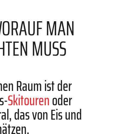
 WORAUF MAN
CHTEN MUSS
inen Raum ist der
s-
Skitouren
oder
ral, das von Eis und
hätzen.