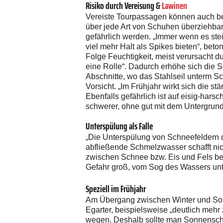
Risiko durch Vereisung &
Lawinen
Vereiste Tourpassagen können auch bei
über jede Art von Schuhen überziehbare
gefährlich werden. „Immer wenn es stei
viel mehr Halt als Spikes bieten“, beton
Folge Feuchtigkeit, meist verursacht du
eine Rolle“. Dadurch erhöhe sich die S
Abschnitte, wo das Stahlseil unterm Sc
Vorsicht. „Im Frühjahr wirkt sich die s
Ebenfalls gefährlich ist auf eisig-ha
schwerer, ohne gut mit dem Untergrund 
Unterspülung als Falle
„Die Unterspülung von Schneefeldern du
abfließende Schmelzwasser schafft ni
zwischen Schnee bzw. Eis und Fels ber
Gefahr groß, vom Sog des Wassers unt
Speziell im Frühjahr
Am Übergang zwischen Winter und Som
Egarter, beispielsweise „deutlich mehr 
wegen. Deshalb sollte man Sonnenschu