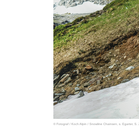
© Fotograf
/
Koch Alpin / Snowline Chainsen, s. Egarter, S. 