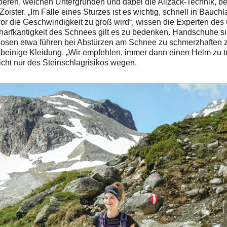
eren, weichen Untergründen und dabei die Allzack-Technik, be
oister. „Im Falle eines Sturzes ist es wichtig, schnell in Bau
or die Geschwindigkeit zu groß wird“, wissen die Experten des 
harfkantigkeit des Schnees gilt es zu bedenken. Handschuhe s
osen etwa führen bei Abstürzen am Schnee zu schmerzhaften zu
/-beinige Kleidung. „Wir empfehlen, immer dann einen Helm zu tr
icht nur des Steinschlagrisikos wegen.