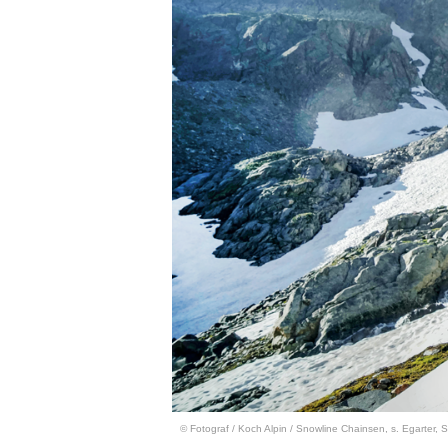
© Fotograf
/
Koch Alpin / Snowline Chainsen, s. Egarter, S