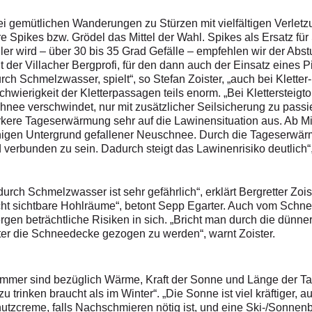
 gemütlichen Wanderungen zu Stürzen mit vielfältigen Verletzu
 Spikes bzw. Grödel das Mittel der Wahl. Spikes als Ersatz für
ler wird – über 30 bis 35 Grad Gefälle – empfehlen wir der Abst
t der Villacher Bergprofi, für den dann auch der Einsatz eines Pi
rch Schmelzwasser, spielt“, so Stefan Zoister, „auch bei Kletter
chwierigkeit der Kletterpassagen teils enorm. „Bei Kletterstei
hnee verschwindet, nur mit zusätzlicher Seilsicherung zu passi
tärkere Tageserwärmung sehr auf die Lawinensituation aus. Ab Mi
rschigen Untergrund gefallener Neuschnee. Durch die Tageserwär
verbunden zu sein. Dadurch steigt das Lawinenrisiko deutlich“, e
rch Schmelzwasser ist sehr gefährlich“, erklärt Bergretter Zoi
cht sichtbare Hohlräume“, betont Sepp Egarter. Auch vom Sch
gen beträchtliche Risiken in sich. „Bricht man durch die dünn
er die Schneedecke gezogen zu werden“, warnt Zoister.
mer sind bezüglich Wärme, Kraft der Sonne und Länge der Tag
zu trinken braucht als im Winter“. „Die Sonne ist viel kräftiger
tzcreme, falls Nachschmieren nötig ist, und eine Ski-/Sonnen