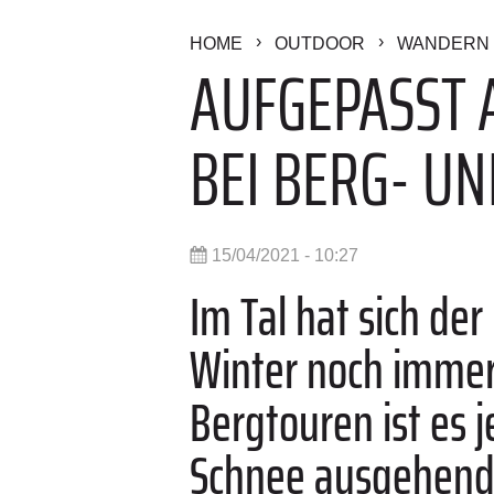
HOME
OUTDOOR
WANDERN 
AUFGEPASST 
BEI BERG- U
15/04/2021 - 10:27
Im Tal hat sich de
Winter noch immer 
Bergtouren ist es j
Schnee ausgehende