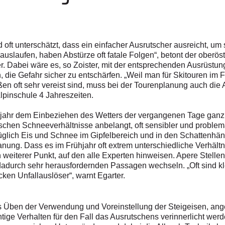
oft unterschätzt, dass ein einfacher Ausrutscher ausreicht, um 
auslaufen, haben Abstürze oft fatale Folgen“, betont der oberös
r. Dabei wäre es, so Zoister, mit der entsprechenden Ausrüst
, die Gefahr sicher zu entschärfen. „Weil man für Skitouren im F
ßen oft sehr vereist sind, muss bei der Tourenplanung auch die 
Alpinschule 4 Jahreszeiten.
hjahr dem Einbeziehen des Wetters der vergangenen Tage ganz
ifischen Schneeverhältnisse anbelangt, oft sensibler und proble
züglich Eis und Schnee im Gipfelbereich und in den Schattenhänge
anung. Dass es im Frühjahr oft extrem unterschiedliche Verhält
in weiterer Punkt, auf den alle Experten hinweisen. Apere Stel
dadurch sehr herausfordernden Passagen wechseln. „Oft sind kle
en Unfallauslöser“, warnt Egarter.
Üben der Verwendung und Voreinstellung der Steigeisen, ang
chtige Verhalten für den Fall das Ausrutschens verinnerlicht werd