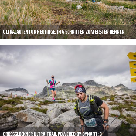
ULTRALAUFEN FÜR NEULINGE: IN 6 SCHRITTEN ZUM ERSTEN RENNEN
GROSSGLOCKNER ULTRA-TRAIL POWERED BY DYNAFIT: 3