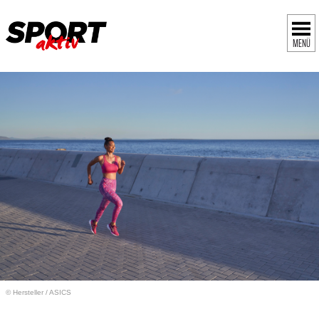
MENÜ
© Hersteller
/
ASICS