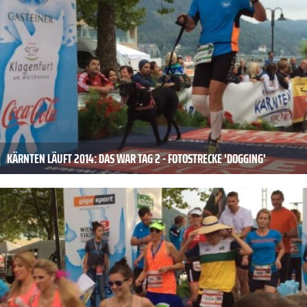
KÄRNTEN LÄUFT 2014: DAS WAR TAG 2 - FOTOSTRECKE 'DOGGING'