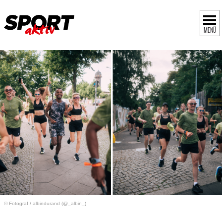
MENÜ
© Fotograf
/
albindurand (@_albin_)