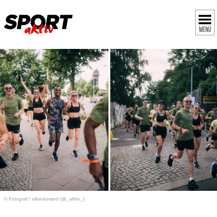
MENÜ
© Fotograf
/
albindurand (@_albin_)