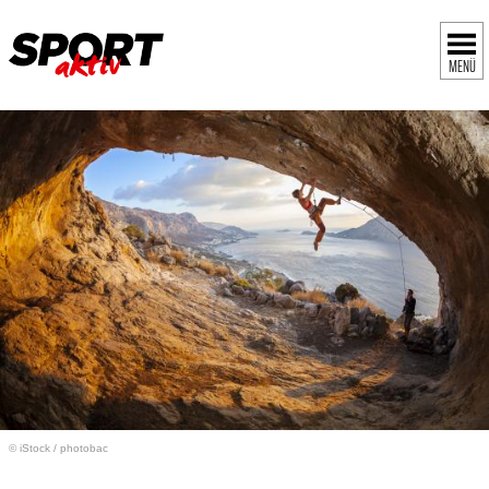
MENÜ
© iStock
/
photobac