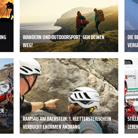
ING
WANDERN UND OUTDOORSPORT: GEH DEINEN
DIE 
WEG!
VERG
ER
RAMSAU AM DACHSTEIN: 1. KLETTERSTEIGSCHEIN
STILL
VERBUCHT ENORMEN ANDRANG
LEBE