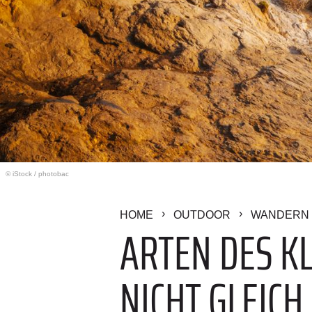
© iStock
/
photobac
HOME
OUTDOOR
WANDERN 
ARTEN DES K
NICHT GLEICH