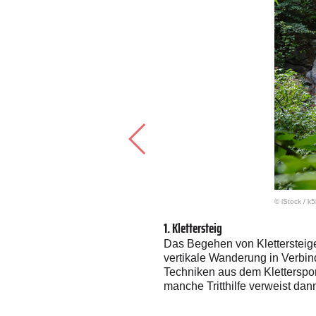
© iStock
/
k5
1. Klettersteig
 Übrig bleiben die Berge und die
Das Begehen von Klettersteige
im Free-Solo-Klettern gleich
vertikale Wanderung in Verbin
ensgefährlich. Nicht ganz so
Techniken aus dem Klettersport 
 der Route befindet, den Sturz
manche Tritthilfe verweist dan