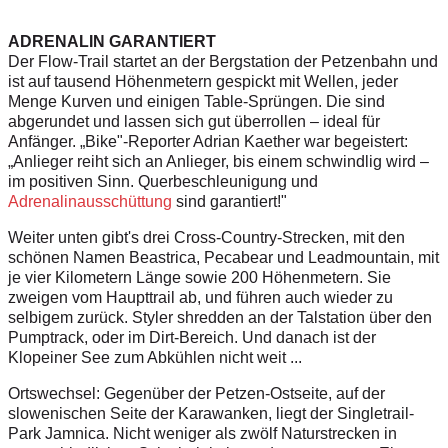
ADRENALIN GARANTIERT
Der Flow-Trail startet an der Bergstation der Petzenbahn und
ist auf tausend Höhenmetern gespickt mit Wellen, jeder
Menge Kurven und einigen Table-Sprüngen. Die sind
abgerundet und lassen sich gut überrollen – ideal für
Anfänger. „Bike"-Reporter Adrian Kaether war begeistert:
„Anlieger reiht sich an Anlieger, bis einem schwindlig wird –
im positiven Sinn. Querbeschleunigung und
Adrenalinausschüttung
sind garantiert!"
Weiter unten gibt's drei Cross-Country-Strecken, mit den
schönen Namen Beastrica, Pecabear und Leadmountain, mit
je vier Kilometern Länge sowie 200 Höhenmetern. Sie
zweigen vom Haupttrail ab, und führen auch wieder zu
selbigem zurück. Styler shredden an der Talstation über den
Pumptrack, oder im Dirt-Bereich. Und danach ist der
Klopeiner See zum Abkühlen nicht weit ...
Ortswechsel: Gegenüber der Petzen-Ostseite, auf der
slowenischen Seite der Karawanken, liegt der Single­trail-
Park Jamnica. Nicht weniger als zwölf Naturstrecken in