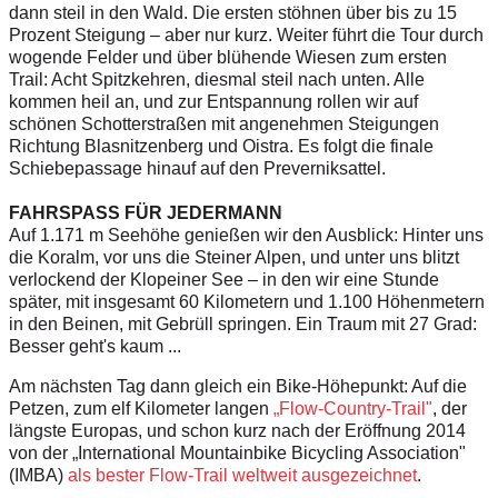
dann steil in den Wald. Die ersten stöhnen über bis zu 15
Prozent Steigung – aber nur kurz. Weiter führt die Tour durch
wogende Felder und über blühende Wiesen zum ersten
Trail: Acht Spitzkehren, diesmal steil nach unten. Alle
kommen heil an, und zur Entspannung rollen wir auf
schönen Schotterstraßen mit angenehmen Steigungen
Richtung Blasnitzenberg und Oistra. Es folgt die finale
Schiebepassage hinauf auf den Preverniksattel.
FAHRSPASS FÜR JEDERMANN
Auf 1.171 m Seehöhe genießen wir den Ausblick: Hinter uns
die Koralm, vor uns die Steiner Alpen, und unter uns blitzt
verlockend der Klopeiner See – in den wir eine Stunde
später, mit insgesamt 60 Kilometern und 1.100 Höhenmetern
in den Beinen, mit Gebrüll springen. Ein Traum mit 27 Grad:
Besser geht's kaum ...
Am nächsten Tag dann gleich ein Bike-Höhepunkt: Auf die
Petzen, zum elf Kilometer langen
„Flow-Country-Trail"
, der
längste Europas, und schon kurz nach der Eröffnung 2014
von der „International Mountainbike Bicycling Association"
(IMBA)
als bester Flow-Trail weltweit ausgezeichnet
.