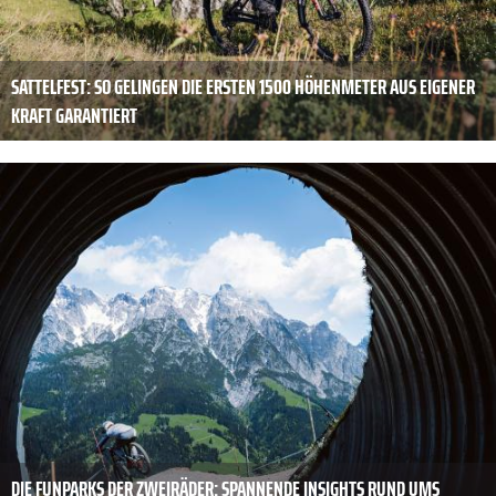
SATTELFEST: SO GELINGEN DIE ERSTEN 1500 HÖHENMETER AUS EIGENER
KRAFT GARANTIERT
DIE FUNPARKS DER ZWEIRÄDER: SPANNENDE INSIGHTS RUND UMS