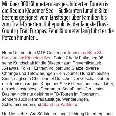
Mit über 900 Kilometern ausgeschilderten Touren ist
die Region Klopeiner See – Südkärnten für alle Biker
bestens geeignet, vom Einsteiger über Familien bis
zum Trail-Experten. Höhepunkt ist der längste Flow-
Country-Trail Europas: Zehn Kilometer lang führt er die
Petzen hinunter ...
Neun Uhr vor dem MTB-Center am
Tourismus-Büro St.
Kanzian am Klopeiner See
: Guide Charly Falke begrüßt
seine Kundschaft für die Biketour zum Preverniksattel:
„Seawas, Folks!" Er trägt Vollbart und Glatze, diverse
Ohrringe und Tätowierungen – ein „bunter Hund im besten
Sinn", sagt sein Chef Daniel Orasche. Der Geschäftsführer
der Tourismusregion Klopeiner See ist heute auch mal dabei,
um sein kostenloses Programm „SeenFitness" zu testen.
Das hat nicht nur geführte MTB-Touren im Programm,
sondern auch Rennradausflüge, Wanderungen,
Schwimmrunden und
Stand-up-Paddeln
.
Und los geht's: Am Südufer entlang Richtung Unterberg, und