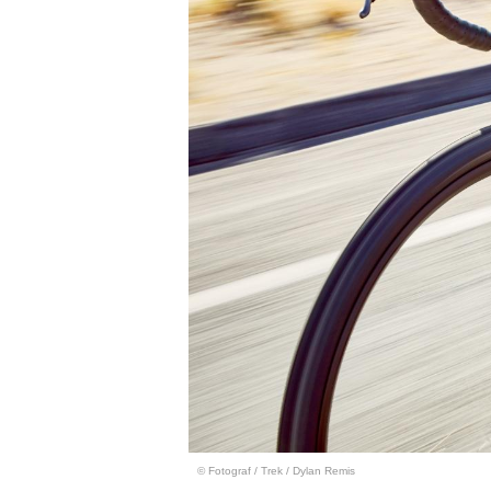
© Fotograf
/
Trek / Dylan Remis