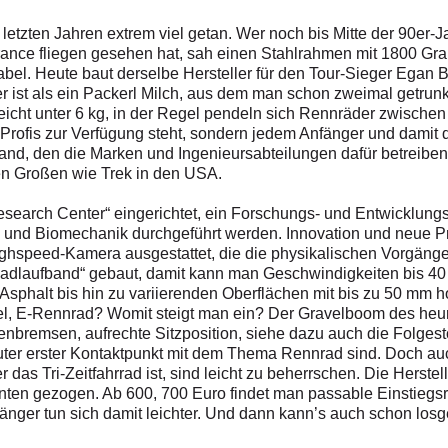
 letzten Jahren extrem viel getan. Wer noch bis Mitte der 90er
rance fliegen gesehen hat, sah einen Stahlrahmen mit 1800 Gr
el. Heute baut derselbe Hersteller für den Tour-Sieger Egan B
st als ein Packerl Milch, aus dem man schon zweimal getrunken
cht unter 6 kg, in der Regel pendeln sich Rennräder zwischen 7
 Profis zur Verfügung steht, sondern jedem Anfänger und dami
and, den die Marken und Ingenieursabteilungen dafür betreiben
den Großen wie Trek in den USA.
search Center“ eingerichtet, ein Forschungs- und Entwicklungs
 und Biomechanik durchgeführt werden. Innovation und neue P
ighspeed-­Kamera ausgestattet, die die physikalischen Vorgäng
Radlaufband“ gebaut, damit kann man Geschwindigkeiten bis 40
Asphalt bis hin zu variierenden Oberflächen mit bis zu 50 mm 
el, E-Rennrad? Womit steigt man ein? Der Gravelboom des heuri
enbremsen, aufrechte Sitzposition, siehe dazu auch die Folgest
ter erster Kontaktpunkt mit dem Thema Rennrad sind. Doch auc
 das Tri-Zeitfahrrad ist, sind leicht zu beherrschen. Die Herste
unten gezogen. Ab 600, 700 Euro findet man passable Einstiegsr
nger tun sich damit leichter. Und dann kann’s auch schon los