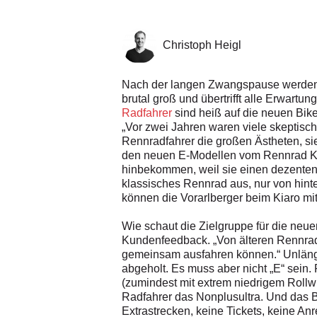
Christoph Heigl
Nach der langen Zwangspause werden d
brutal groß und übertrifft alle Erwart
Radfahrer
sind heiß auf die neuen Bi
„Vor zwei Jahren waren viele skeptisc
Rennradfahrer die großen Ästheten, sie
den neuen E-Modellen vom Rennrad Kia
hinbekommen, weil sie einen dezenten 
klassisches Rennrad aus, nur von hin
können die Vorarlberger beim Kiaro mi
Wie schaut die Zielgruppe für die neue
Kundenfeedback. „Von älteren Rennradf
gemeinsam ausfahren können.“ Unlängs
abgeholt. Es muss aber nicht „E“ sein
(zumindest mit extrem niedrigem Rollwid
Radfahrer das Nonplusultra. Und das Be
Extrastrecken, keine Tickets, keine A