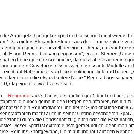
ie Ärmel jetzt hochgekrempelt und so schnell nicht wieder he
ungen.“ Das meldet Alexander Steurer aus der Firmenzentrale v
kes. Simplon spürt das speziell bei einem Thema, das vor Kurz
h, ob E und Rennrad zusammenpassen“, erzählt Steurer. „Unser
 haben hohe optische Ansprüche, da muss alles sauber integrier
ro und dem Gravelbike Inissio zwei interessante Modelle am M
Leichtlauf-Nabenmotor von Ebikemotion im Hinterrad haben. „V
ten erkennt man die etwas breitere Nabe.“ Rennradfans schauen
t 10,7 kg einen Topwert vorweisen.
n E-
Rennräder
aus? „Die ist erstaunlich groß, bunt und breit ge
ahrern, die noch gerne in den Bergen herumfahren, bis hin zu 
t hat sich ein Rennradfahrer und treuer Simplonkunde mit 85 
. Rennradfahren macht auch in seiner Urform ­besonderen Spaß. 
erstand) durch die Landschaft zu gleiten oder die Faszination, 
ste: Dieser Sport ist extrem einsteigerfreundlich, denn man brau
nreise. Rein ins Sportgewand, Helm auf und rauf auf den Renner