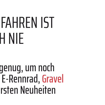
DFAHREN IST
H NIE
h genug, um noch
, E-Rennrad,
Gravel
ersten Neuheiten