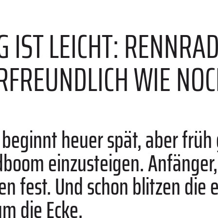
 IST LEICHT: RENNRA
RFREUNDLICH WIE NOC
 beginnt heuer spät, aber frü
adboom einzusteigen. Anfänger
n fest. Und schon blitzen die 
um die Ecke.