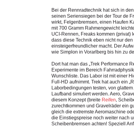
Bei der Rennradtechnik hat sich in den
seinen Seriensiegen bei der Tour de F
wirkt, Felgenbremsen, einen Haufen Kab
mit 700 Gramm Rahmengewicht leichter i
UCI-Rennen, Freaks kommen (privat) lei
dass diese Technik eben nicht nur den
einsteigerfreundlicher macht. Der Aufw
wie Simplon in Vorarlberg bis hin zu 
Dort hat man das „Trek Performance Re
Experimente im Bereich Fahrradphysik
Wunschliste. Das Labor ist mit einer H
Full-HD aufnimmt. Trek hat auch ein „
Laborbedingungen testen, von glattem 
Laufband simuliert werden. Aero, Grav
diesem Konzept (breite
Reifen
, Scheib
zurechtkommen und Gravelräder ein gu
gleich die extremste Aeromaschine oder
die Einstiegspreise noch weiter nach 
Scheibenbremsen achten! Speziell Anfä