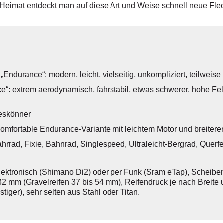
 Heimat entdeckt man auf diese Art und Weise schnell neue Fle
ndurance“: modern, leicht, vielseitig, unkompliziert, teilweise
“: extrem aerodynamisch, fahrstabil, etwas schwerer, hohe Fel
leskönner
omfortable Endurance-Variante mit leichtem Motor und breitere
ahrrad, Fixie, Bahnrad, Singlespeed, Ultraleicht-Bergrad, Querfe
lektronisch (Shimano Di2) oder per Funk (Sram eTap), Scheiben
32 mm (Gravelreifen 37 bis 54 mm), Reifendruck je nach Breite u
iger), sehr selten aus Stahl oder Titan.