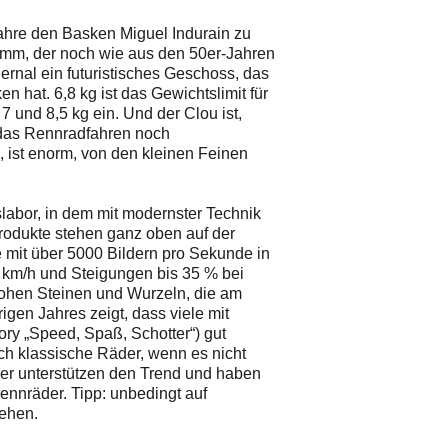
-Jahre den Basken Miguel Indurain zu
amm, der noch wie aus den 50er-Jahren
ernal ein futuristisches Geschoss, das
 hat. 6,8 kg ist das Gewichtslimit für
 und 8,5 kg ein. Und der Clou ist,
t das Rennradfahren noch
, ist enorm, von den kleinen Feinen
labor, in dem mit modernster Technik
rodukte stehen ganz oben auf der
e mit über 5000 Bildern pro Sekunde in
 km/h und Steigungen bis 35 % bei
hohen Steinen und Wurzeln, die am
gen Jahres zeigt, dass viele mit
ory „Speed, Spaß, Schotter“) gut
h klassische Räder, wenn es nicht
ller unterstützen den Trend und haben
ennräder. Tipp: unbedingt auf
gehen.