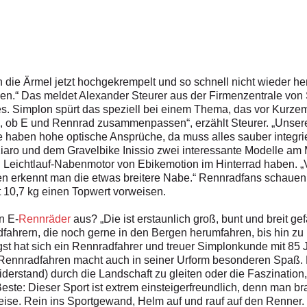
ie Ärmel jetzt hochgekrempelt und so schnell nicht wieder he
ungen.“ Das meldet Alexander Steurer aus der Firmenzentrale v
kes. Simplon spürt das speziell bei einem Thema, das vor Kurz
h, ob E und Rennrad zusammenpassen“, erzählt Steurer. „Unser
 haben hohe optische Ansprüche, da muss alles sauber integrier
ro und dem Gravelbike Inissio zwei interessante Modelle am M
Leichtlauf-Nabenmotor von Ebikemotion im Hinterrad haben. „V
ten erkennt man die etwas breitere Nabe.“ Rennradfans schauen
t 10,7 kg einen Topwert vorweisen.
n E-
Rennräder
aus? „Die ist erstaunlich groß, bunt und breit ge
ahrern, die noch gerne in den Bergen herumfahren, bis hin zu 
t hat sich ein Rennradfahrer und treuer Simplonkunde mit 85 
. Rennradfahren macht auch in seiner Urform ­besonderen Spaß. 
erstand) durch die Landschaft zu gleiten oder die Faszination, 
ste: Dieser Sport ist extrem einsteigerfreundlich, denn man brau
nreise. Rein ins Sportgewand, Helm auf und rauf auf den Renner