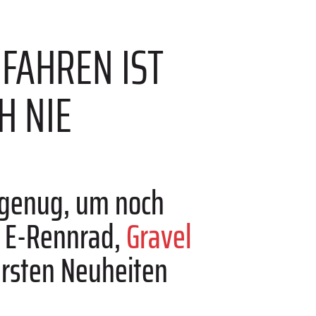
DFAHREN IST
H NIE
h genug, um noch
, E-Rennrad,
Gravel
ersten Neuheiten