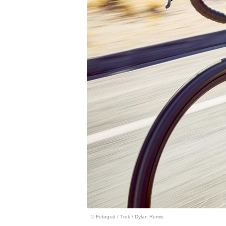
© Fotograf
/
Trek / Dylan Remis