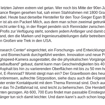
 letzten Jahren extrem viel getan. Wer noch bis Mitte der 90er
rance fliegen gesehen hat, sah einen Stahlrahmen mit 1800 Gr
el. Heute baut derselbe Hersteller für den Tour-Sieger Egan B
st als ein Packerl Milch, aus dem man schon zweimal getrunken
cht unter 6 kg, in der Regel pendeln sich Rennräder zwischen 7
 Profis zur Verfügung steht, sondern jedem Anfänger und dami
and, den die Marken und Ingenieursabteilungen dafür betreiben
den Großen wie Trek in den USA.
search Center“ eingerichtet, ein Forschungs- und Entwicklungs
 und Biomechanik durchgeführt werden. Innovation und neue P
ighspeed-­Kamera ausgestattet, die die physikalischen Vorgäng
Radlaufband“ gebaut, damit kann man Geschwindigkeiten bis 40
Asphalt bis hin zu variierenden Oberflächen mit bis zu 50 mm 
el, E-Rennrad? Womit steigt man ein? Der Gravelboom des heuri
enbremsen, aufrechte Sitzposition, siehe dazu auch die Folgest
ter erster Kontaktpunkt mit dem Thema Rennrad sind. Doch auc
 das Tri-Zeitfahrrad ist, sind leicht zu beherrschen. Die Herste
unten gezogen. Ab 600, 700 Euro findet man passable Einstiegsr
nger tun sich damit leichter. Und dann kann’s auch schon los