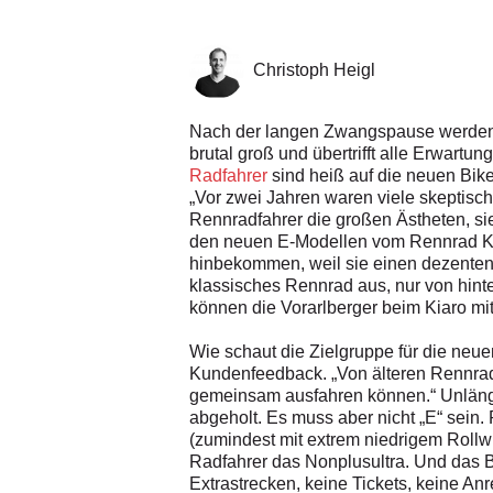
Christoph Heigl
Nach der langen Zwangspause werden d
brutal groß und übertrifft alle Erwart
Radfahrer
sind heiß auf die neuen Bi
„Vor zwei Jahren waren viele skeptisc
Rennradfahrer die großen Ästheten, sie
den neuen E-Modellen vom Rennrad Kia
hinbekommen, weil sie einen dezenten 
klassisches Rennrad aus, nur von hin
können die Vorarlberger beim Kiaro mi
Wie schaut die Zielgruppe für die neue
Kundenfeedback. „Von älteren Rennradf
gemeinsam ausfahren können.“ Unlängs
abgeholt. Es muss aber nicht „E“ sein
(zumindest mit extrem niedrigem Rollwid
Radfahrer das Nonplusultra. Und das Be
Extrastrecken, keine Tickets, keine A