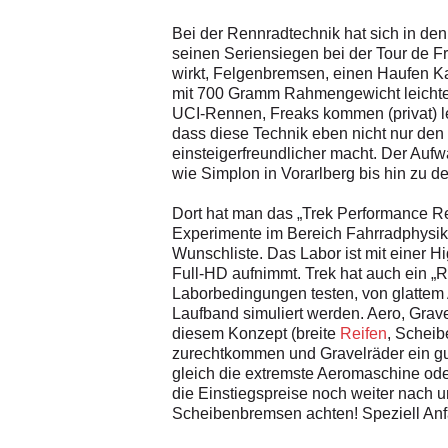
Bei der Rennradtechnik hat sich in den
seinen Seriensiegen bei der Tour de F
wirkt, Felgenbremsen, einen Haufen Kab
mit 700 Gramm Rahmengewicht leichter i
UCI-Rennen, Freaks kommen (privat) lei
dass diese Technik eben nicht nur den
einsteigerfreundlicher macht. Der Aufw
wie Simplon in Vorarlberg bis hin zu 
Dort hat man das „Trek Performance Re
Experimente im Bereich Fahrradphysik
Wunschliste. Das Labor ist mit einer H
Full-HD aufnimmt. Trek hat auch ein „
Laborbedingungen testen, von glattem 
Laufband simuliert werden. Aero, Grav
diesem Konzept (breite
Reifen
, Scheib
zurechtkommen und Gravelräder ein gu
gleich die extremste Aeromaschine oder
die Einstiegspreise noch weiter nach 
Scheibenbremsen achten! Speziell Anfä