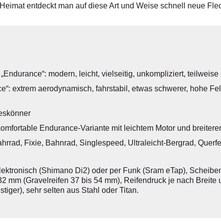
 Heimat entdeckt man auf diese Art und Weise schnell neue Fle
ndurance“: modern, leicht, vielseitig, unkompliziert, teilweise
“: extrem aerodynamisch, fahrstabil, etwas schwerer, hohe Fel
leskönner
omfortable Endurance-Variante mit leichtem Motor und breitere
ahrrad, Fixie, Bahnrad, Singlespeed, Ultraleicht-Bergrad, Querfe
lektronisch (Shimano Di2) oder per Funk (Sram eTap), Scheiben
32 mm (Gravelreifen 37 bis 54 mm), Reifendruck je nach Breite u
iger), sehr selten aus Stahl oder Titan.