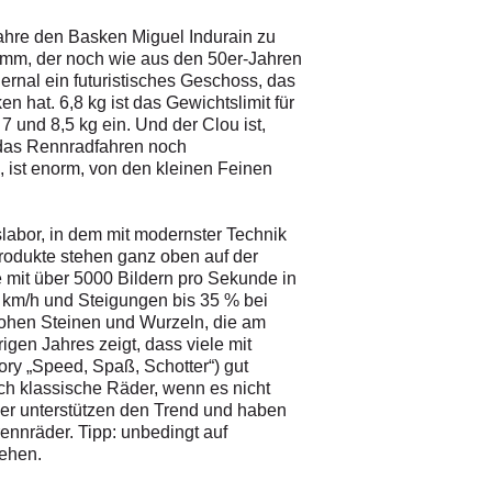
-Jahre den Basken Miguel Indurain zu
amm, der noch wie aus den 50er-Jahren
ernal ein futuristisches Geschoss, das
 hat. 6,8 kg ist das Gewichtslimit für
 und 8,5 kg ein. Und der Clou ist,
t das Rennradfahren noch
, ist enorm, von den kleinen Feinen
labor, in dem mit modernster Technik
rodukte stehen ganz oben auf der
e mit über 5000 Bildern pro Sekunde in
 km/h und Steigungen bis 35 % bei
hohen Steinen und Wurzeln, die am
gen Jahres zeigt, dass viele mit
ory „Speed, Spaß, Schotter“) gut
h klassische Räder, wenn es nicht
ller unterstützen den Trend und haben
ennräder. Tipp: unbedingt auf
gehen.