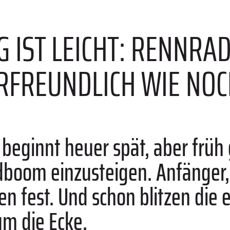
 IST LEICHT: RENNRA
RFREUNDLICH WIE NOC
 beginnt heuer spät, aber frü
adboom einzusteigen. Anfänger
n fest. Und schon blitzen die 
um die Ecke.