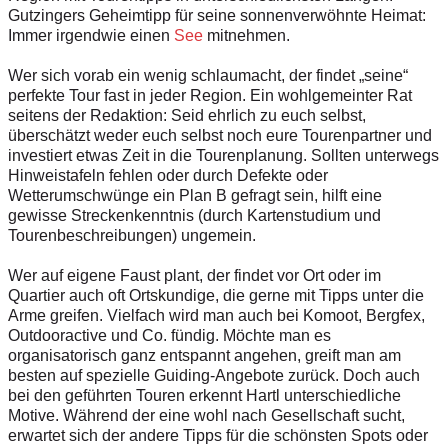
Gutzingers Geheimtipp für seine sonnenverwöhnte Heimat:
Immer irgendwie einen
See
mitnehmen.
Wer sich vorab ein wenig schlaumacht, der findet „seine“
perfekte Tour fast in jeder Region. Ein wohlgemeinter Rat
seitens der Redaktion: Seid ehrlich zu euch selbst,
überschätzt weder euch selbst noch eure Tourenpartner und
investiert etwas Zeit in die Tourenplanung. Sollten unterwegs
Hinweistafeln fehlen oder durch Defekte oder
Wetterumschwünge ein Plan B­ ­gefragt sein, hilft eine
gewisse Streckenkenntnis (durch Kartenstudium und
Tourenbeschreibungen) ungemein.
Wer auf eigene Faust plant, der findet vor Ort oder im
Quartier auch oft Ortskundige, die gerne mit Tipps unter die
Arme greifen. Vielfach wird man auch bei Komoot, Bergfex,
Outdooractive und Co. fündig. Möchte man es
organisatorisch ganz entspannt angehen, greift man am
besten auf spezielle Guiding-Angebote zurück. Doch auch
bei den geführten Touren erkennt Hartl unterschiedliche
Motive. Während der eine wohl nach Gesellschaft sucht,
erwartet sich der andere Tipps für die schönsten Spots oder