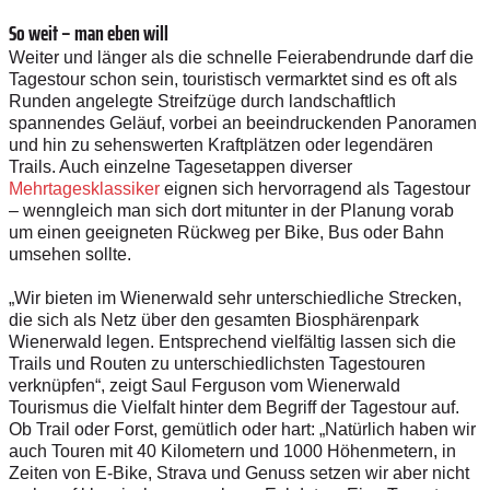
So weit – man eben will
Weiter und länger als die schnelle Feierabendrunde darf die
Tages­tour schon sein, touristisch vermarktet sind es oft als
Runden angelegte Streifzüge durch landschaftlich
spannendes Geläuf, vorbei an beeindruckenden Panoramen
und hin zu sehenswerten Kraftplätzen oder legendären
Trails. Auch einzelne Tagesetappen diverser
Mehrtagesklassiker
eignen sich hervorragend als Tagestour
– wenngleich man sich dort mitunter in der Planung vorab
um einen geeigneten Rückweg per Bike, Bus oder Bahn
umsehen sollte.
„Wir bieten im Wienerwald sehr unterschiedliche Strecken,
die sich als Netz über den gesamten Biosphärenpark
Wienerwald legen. Entsprechend vielfältig lassen sich die
Trails und Routen zu unterschiedlichsten Tagestouren
verknüpfen“, zeigt Saul Ferguson vom Wienerwald
Tourismus die Vielfalt hinter dem Begriff der Tagestour auf.
Ob Trail oder Forst, gemütlich oder hart: „Natürlich haben wir
auch Touren mit 40 Kilometern und 1000 Höhenmetern, in
Zeiten von E-Bike, Strava und Genuss setzen wir aber nicht