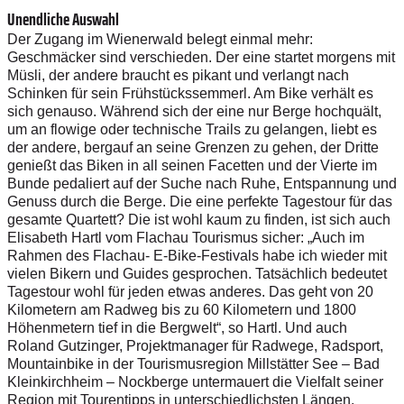
Unendliche Auswahl
Der Zugang im Wienerwald belegt einmal mehr:
Geschmäcker sind verschieden. Der eine startet morgens mit
Müsli, der andere braucht es pikant und verlangt nach
Schinken für sein Frühstückssemmerl. Am Bike verhält es
sich genauso. Während sich der eine nur Berge hochquält,
um an flowige oder technische Trails zu gelangen, liebt es
der andere, bergauf an seine Grenzen zu gehen, der Dritte
genießt das Biken in all seinen Facetten und der Vierte im
Bunde pedaliert auf der Suche nach Ruhe, Entspannung und
Genuss durch die Berge. Die eine perfekte Tagestour für das
gesamte Quartett? Die ist wohl kaum zu finden, ist sich auch
Elisabeth Hartl vom Flachau Tourismus sicher: „Auch im
Rahmen des Flachau- E-Bike-Festivals habe ich wieder mit
vielen Bikern und Guides gesprochen. Tatsächlich bedeutet
Tagestour wohl für jeden etwas anderes. Das geht von 20
Kilometern am Radweg bis zu 60 Kilometern und 1800
Höhenmetern tief in die Bergwelt“, so Hartl. Und auch
Roland Gutzinger, Projektmanager für Radwege, Radsport,
Mountainbike in der Tourismusregion Millstätter See – Bad
Kleinkirchheim – Nockberge untermauert die Vielfalt seiner
Region mit Tourentipps in unterschiedlichsten Längen.