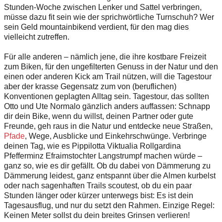
Stunden-Woche zwischen Lenker und Sattel verbringen,
müsse dazu fit sein wie der sprichwörtliche Turnschuh? Wer
sein Geld mountainbikend verdient, für den mag dies
vielleicht zutreffen.
Für alle anderen – nämlich jene, die ihre kostbare Freizeit
zum Biken, für den ungefilterten Genuss in der Natur und den
einen oder anderen Kick am Trail nützen, will die Tages­tour
aber der krasse Gegensatz zum von (beruflichen)
Konventionen geplagten Alltag sein. Tages­tour, das sollten
Otto und Ute Normalo gänzlich anders auffassen: Schnapp
dir dein Bike, wenn du willst, deinen Partner oder gute
Freunde, geh raus in die Natur und entdecke neue Straßen,
Pfade
, Wege, Ausblicke und Einkehrschwünge. Verbringe
deinen Tag, wie es Pippilotta Viktualia Rollgardina
Pfefferminz Efraimstochter Langstrumpf machen würde –
ganz so, wie es dir gefällt. Ob du dabei von Dämmerung zu
Dämmerung leidest, ganz entspannt über die Almen kurbelst
oder nach sagenhaften Trails scoutest, ob du ein paar
Stunden länger oder kürzer unterwegs bist: Es ist dein
Tagesausflug, und nur du setzt den Rahmen. Einzige Regel:
Keinen Meter sollst du dein breites Grinsen verlieren!