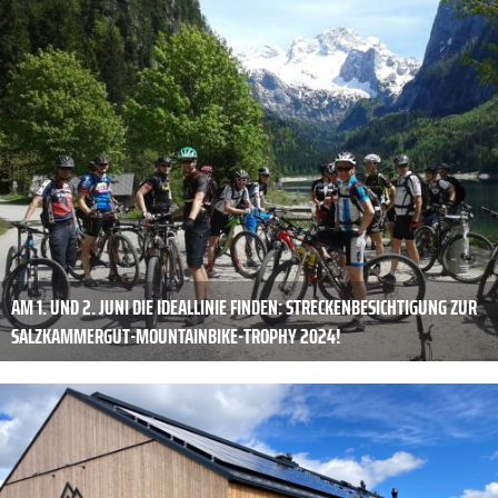
AM 1. UND 2. JUNI DIE IDEALLINIE FINDEN: STRECKENBESICHTIGUNG ZUR
SALZKAMMERGUT-MOUNTAINBIKE-TROPHY 2024!