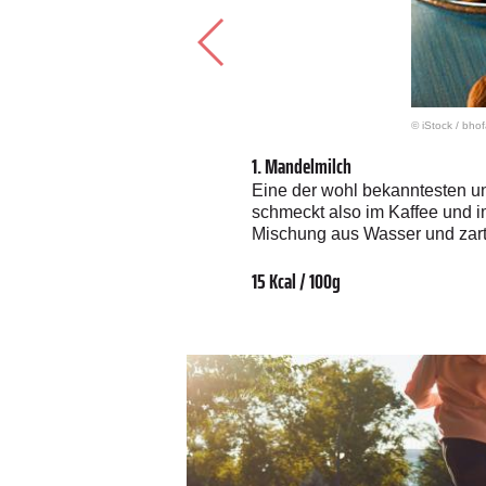
© iStock
/
bhof
1. Mandelmilch
ewusste Menschen ein Muss bzw.
Eine der wohl bekanntesten und
 ein klarer Vorteil: Buchweizen
schmeckt also im Kaffee und i
lutenintoleranz haben.
Mischung aus Wasser und zar
inen Versuch wert, oder?
15 Kcal / 100g