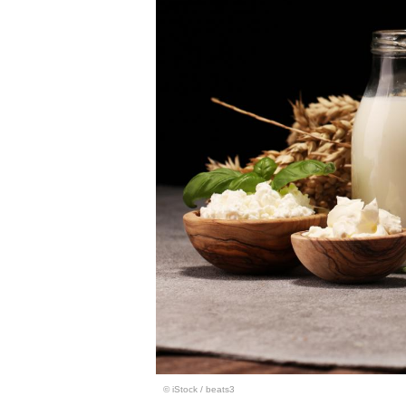
© iStock
/
beats3