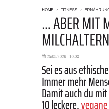
HOME
FITNESS
ERNÄHRUN
... ABER MIT
MILCHALTERN
25/05/2026 - 10:00
Sei es aus ethisch
Immer mehr Mensch
Damit auch du mit
10 leckere,
vegan