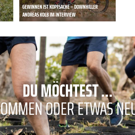
-
GEWINNEN IST KOPFSACHE – DOWNHILLER
ANDREAS KOLB IM INTERVIEW
DU MÖCHTEST ...
KOMMEN ODER ETWAS NE