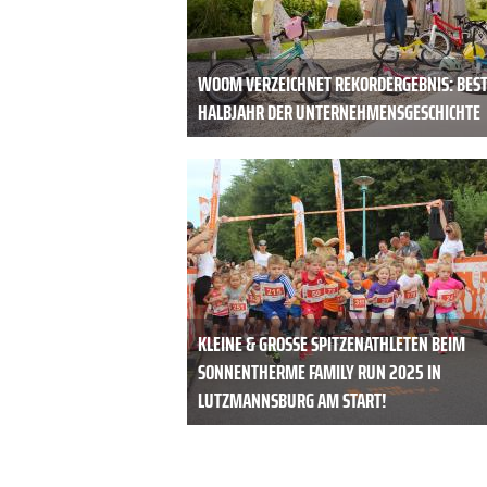
WOOM VERZEICHNET REKORDERGEBNIS: BES
HALBJAHR DER UNTERNEHMENSGESCHICHTE
KLEINE & GROSSE SPITZENATHLETEN BEIM S
ONNENTHERME FAMILY RUN 2025 IN L
UTZMANNSBURG AM START!