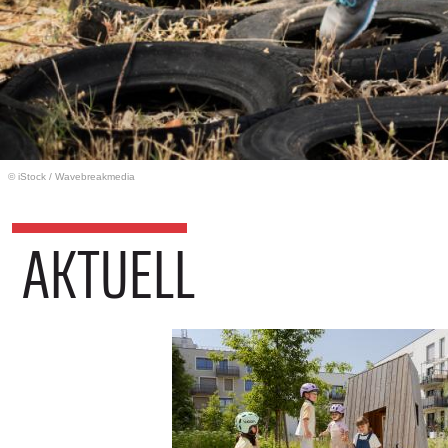
© iStock
/
Wavebreakmedia
AKTUELL