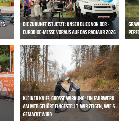
TES
DIE ZUKUNFT IST JETZT: UNSER BLICK VON DER ­
GRAV
EUROBIKE-MESSE VORAUS AUF DAS RADJAHR 2026
PERF
KLEINER KNIFF, GROSSE WIRKUNG: EIN FAHRWERK A
M MTB GEHÖRT EINGESTELLT. WIR ZEIGEN, WIE'S G
EMACHT WIRD