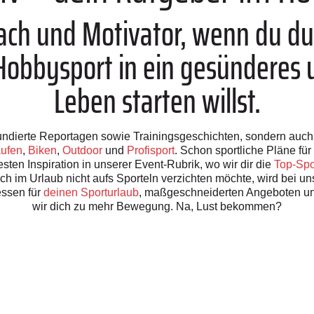
oach und Motivator, wenn du d
bbysport in ein gesünderes u
Leben starten willst.
h fundierte Reportagen sowie Trainingsgeschichten, sondern auc
ufen
,
Biken
,
Outdoor
und
Profisport
. Schon sportliche Pläne f
sten Inspiration in unserer Event-Rubrik, wo wir dir die
Top-Spo
uch im Urlaub nicht aufs Sporteln verzichten möchte, wird bei u
ssen für
deinen Sporturlaub
, maßgeschneiderten Angeboten u
wir dich zu mehr Bewegung. Na, Lust bekommen?