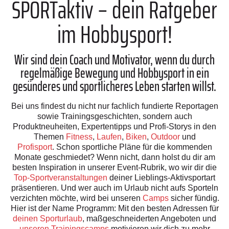
SPORTaktiv – dein Ratgeber
im Hobbysport!
Wir sind dein Coach und Motivator, wenn du durch
regelmäßige Bewegung und Hobbysport in ein
gesünderes und sportlicheres Leben starten willst.
Bei uns findest du nicht nur fachlich fundierte Reportagen
sowie Trainingsgeschichten, sondern auch
Produktneuheiten, Expertentipps und Profi-Storys in den
Themen
Fitness
,
Laufen
,
Biken
,
Outdoor
und
Profisport
. Schon sportliche Pläne für die kommenden
Monate geschmiedet? Wenn nicht, dann holst du dir am
besten Inspiration in unserer Event-Rubrik, wo wir dir die
Top-Sportveranstaltungen
deiner Lieblings-Aktivsportart
präsentieren. Und wer auch im Urlaub nicht aufs Sporteln
verzichten möchte, wird bei unseren
Camps
sicher fündig.
Hier ist der Name Programm: Mit den besten Adressen für
deinen Sporturlaub
, maßgeschneiderten Angeboten und
unseren Trainingscamps
motivieren wir dich zu mehr