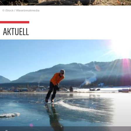
© iStock
/
Wavebreakmedia
AKTUELL