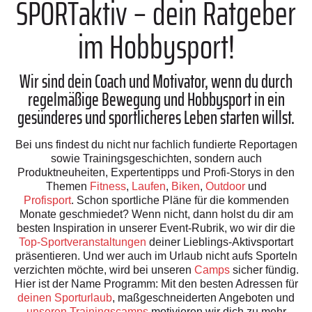
SPORTaktiv – dein Ratgeber
im Hobbysport!
Wir sind dein Coach und Motivator, wenn du durch
regelmäßige Bewegung und Hobbysport in ein
gesünderes und sportlicheres Leben starten willst.
Bei uns findest du nicht nur fachlich fundierte Reportagen
sowie Trainingsgeschichten, sondern auch
Produktneuheiten, Expertentipps und Profi-Storys in den
Themen
Fitness
,
Laufen
,
Biken
,
Outdoor
und
Profisport
. Schon sportliche Pläne für die kommenden
Monate geschmiedet? Wenn nicht, dann holst du dir am
besten Inspiration in unserer Event-Rubrik, wo wir dir die
Top-Sportveranstaltungen
deiner Lieblings-Aktivsportart
präsentieren. Und wer auch im Urlaub nicht aufs Sporteln
verzichten möchte, wird bei unseren
Camps
sicher fündig.
Hier ist der Name Programm: Mit den besten Adressen für
deinen Sporturlaub
, maßgeschneiderten Angeboten und
unseren Trainingscamps
motivieren wir dich zu mehr