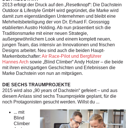
2013 erfolgt der Druck auf den „Resetknopf“: Die Dachstein
Outdoor & Lifestyle GmbH wird gegründet, die Marke wird
damit zum eigenständigen Unternehmen und bleibt eine
Mehrheitsbeteiligung der von Dr. Erhard F. Grossnigg
etablierten Austro Holding. Ab nun präsentiert sich die
Traditionsmarke mit einer neuen Strategie,
außergewöhnlichem Look und einem komplett neuen,
jungen Team, das intensiv an Innovationen und frischen
Designs arbeitet. Neu sind auch die beiden Haupt-
Markenbotschafter:
Air Race-Pilot und Bergführer
Hannes Arch
sowie „Blind Climber“ Andy Holzer – die beide
mit ihren einzigartigen Geschichten und Erlebnissen die
Marke Dachstein von nun an mitprägen.
DIE SECHS TRAUMPROJEKTE
2015 wird also „90 years of Dachstein“
gefeiert – und aus
diesem Anlass sind
sechs Traumprojekte geplant, für die
noch Protagonisten gesucht werden.
Willst du ...
... mit
Blind
Climber