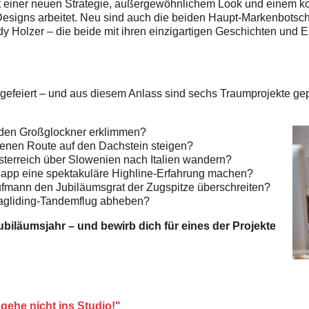
mit einer neuen Strategie, außergewöhnlichem Look und einem k
 Designs arbeitet. Neu sind auch die beiden Haupt-Markenbotsch
y Holzer – die beide mit ihren einzigartigen Geschichten und 
gefeiert – und aus diesem Anlass sind
sechs Traumprojekte gepl
 den
Großglockner erklimmen?
ngenen
Route auf den Dachstein steigen?
Österreich
über Slowenien nach Italien
wandern?
 Rapp
eine spektakuläre Highline-Erfahrung
machen?
aufmann
den Jubiläumsgrat der Zugspitze
überschreiten?
gliding-
Tandemflug abheben?
ubiläumsjahr – und bewirb dich für eines der Projekte
gehe nicht ins Studio!"