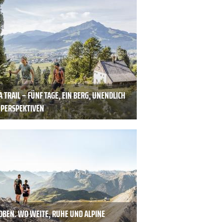
 TRAIL – FÜNF TAGE, EIN BERG, UNENDLICH
E PERSPEKTIVEN
 OBEN. WO WEITE, RUHE UND ALPINE