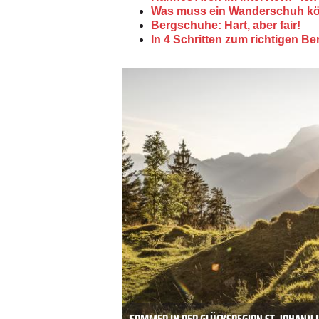
Was muss ein Wanderschuh k
Bergschuhe: Hart, aber fair!
In 4 Schritten zum richtigen B