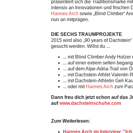
präsentiert sich die Traditionsmarke 
intensiv an Innovationen und frischen
Hannes Arch
sowie „Blind Climber“ And
nun an mitprägen.
DIE SECHS TRAUMPROJEKTE
2015 wird also „90 years of Dachstein“
gesucht werden.
Willst du ...
... mit Blind Climber Andy Holzer
... auf einer extrem selten bega
... auf dem Alpe-Adria-Trail von 
... mit Dachstein-Athlet Valentin
... mit Dachstein-Athletin Geli K
... oder mit
Hannes Arch
zum Para
Dann freu dich jetzt schon auf das J
auf
www.dachsteinschuhe.com
Zum Weiterlesen:
Hannes Arch im Interview: "Ich 