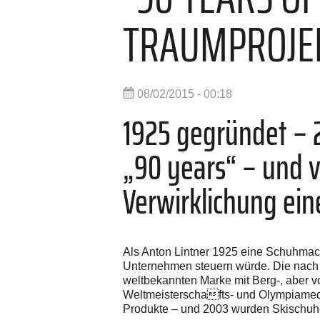
TRAUMPROJE
08/02/2015 - 00:18
1925 gegründet – 2
„90 years“ – und ve
Verwirklichung ein
Als Anton Lintner 1925 eine Schuhmach
Unternehmen steuern würde. Die nach 
weltbekannten Marke mit Berg-, aber v
Weltmeisterschafts- und Olympiameda
Produkte – und 2003 wurden Skischuhe