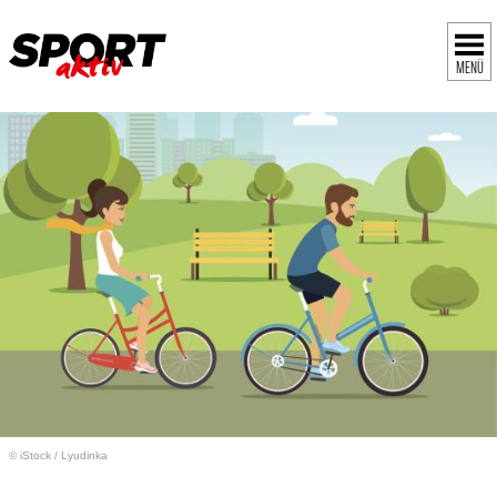
MENÜ
© iStock
/
Lyudinka