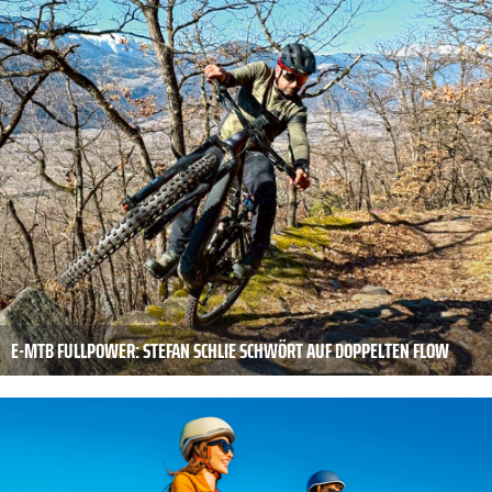
E-MTB FULLPOWER: STEFAN SCHLIE SCHWÖRT AUF DOPPELTEN FLOW