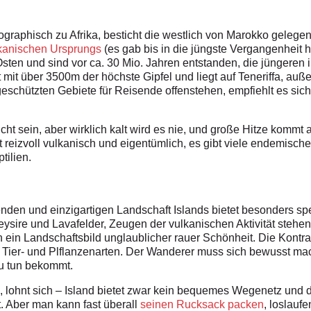
graphisch zu Afrika, besticht die westlich von Marokko gelege
kanischen Ursprungs
(es gab bis in die jüngste Vergangenheit hi
Osten und sind vor ca. 30 Mio. Jahren entstanden, die jüngeren 
ist mit über 3500m der höchste Gipfel und liegt auf Teneriffa, au
 geschützten Gebiete für Reisende offenstehen, empfiehlt es si
cht sein, aber wirklich kalt wird es nie, und große Hitze kommt
reizvoll vulkanisch und eigentümlich, es gibt viele endemische
tilien.
enden und einzigartigen Landschaft Islands
bietet besonders sp
ysire und Lavafelder, Zeugen der vulkanischen Aktivität stehe
 ein Landschaftsbild unglaublicher rauer Schönheit.
Die Kontra
 Tier- und Plflanzenarten. Der Wanderer muss sich bewusst mac
zu tun bekommt.
, lohnt sich – Island bietet zwar kein bequemes Wegenetz und di
. Aber man kann fast überall
seinen Rucksack packen
, loslauf