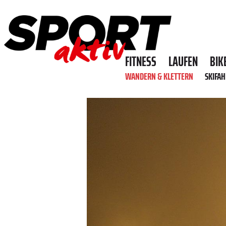
FITNESS
LAUFEN
BIK
WANDERN & KLETTERN
SKIFA