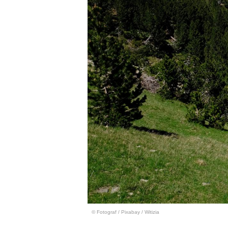
© Fotograf
/
Pixabay / Witizia