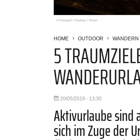
© Fotograf
/
Pixabay / Simon
HOME
OUTDOOR
WANDERN 
5 TRAUMZIEL
WANDERURLA
20/05/2019 - 13:30
Aktivurlaube sind 
sich im Zuge der U