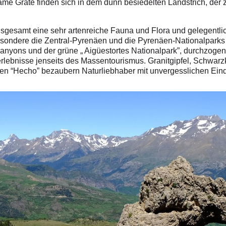
ame Grate finden sich in dem dünn besiedelten Landstrich, der 
insgesamt eine sehr artenreiche Fauna und Flora und gelegentlich
sondere die Zentral-Pyrenäen und die Pyrenäen-Nationalpark
anyons und der grüne „ Aigüestortes Nationalpark”, durchzoge
rlebnisse jenseits des Massentourismus.
Granitgipfel, Schwar
en “Hecho” bezaubern Naturliebhaber mit unvergesslichen Ein