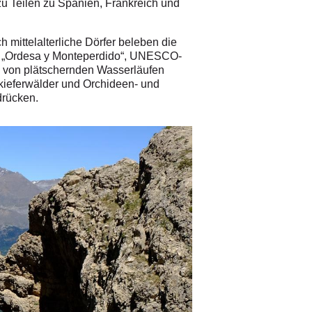
zu Teilen zu Spanien, Frankreich und
 mittelalterliche Dörfer beleben die
s „Ordesa y Monteperdido“, UNESCO-
n von plätschernden Wasserläufen
zkieferwälder und Orchideen- und
drücken.